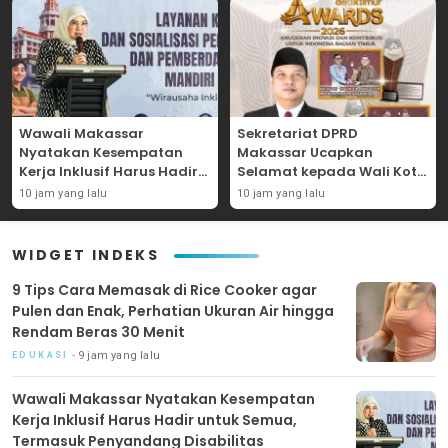
Wawali Makassar
Sekretariat DPRD
Nyatakan Kesempatan
Makassar Ucapkan
Kerja Inklusif Harus Hadir
Selamat kepada Wali Kota
untuk Semua, Termasuk
atas Raihan Penghargaan
10 jam yang lalu
10 jam yang lalu
Penyandang Disabilitas
Detiktimur Awards 2026
WIDGET INDEKS
9 Tips Cara Memasak di Rice Cooker agar
Pulen dan Enak, Perhatian Ukuran Air hingga
Rendam Beras 30 Menit
9 jam yang lalu
EDUKASI
Wawali Makassar Nyatakan Kesempatan
Kerja Inklusif Harus Hadir untuk Semua,
Termasuk Penyandang Disabilitas