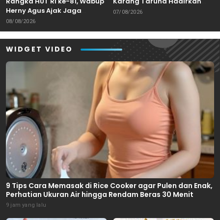
Rangka HUT RI ke-81, Wabup
Karang Taruna Hadirkan
Herny Agus Ajak Jaga
Aksi Donor Darah untuk
07/08/2026
Kebersamaan dan
Kemanusiaan
08/08/2026
Sportivitas
WIDGET VIDEO
9 Tips Cara Memasak di Rice Cooker agar Pulen dan Enak,
Perhatian Ukuran Air hingga Rendam Beras 30 Menit
9 jam yang lalu