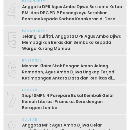
4
PASANGKAYU
Anggota DPR Agus Ambo Djiwa Bersama Ketua
PMI dan DPC PDIP Pasangkayu Serahkan
Bantuan kepada Korban Kebakaran di Desa
Kayumaloa
5
PASANGKAYU
Jelang Idulfitri, Anggota DPR Agus Ambo Djiwa
Membagikan Beras dan Sembako kepada
Warga Kurang Mampu
6
NASIONAL
Mentan Klaim Stok Pangan Aman Jelang
Ramadan, Agus Ambo Djiwa Ungkap Terjadi
Ketimpangan Antara Data dan Realitas di
Lapangan
7
EDUKASI
Siap! SMPN 4 Parepare Bakal Kembali Gelar
Kemah Literasi Pramuka, Seru dengan
Beragam Lomba
8
SULBAR
Anggota MPR Agus Ambo Djiwa Gelar