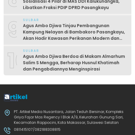
Sosialisasi 4 Pilar di MAS DDI Kalukunangka,
Libatkan Fraksi PDIP DPRD Pasangkayu
9
SULBAR
Agus Ambo Djiwa Tinjau Pembangunan
Kampung Nelayan di Bambakoro Pasangkayu,
Akan Hadir Kawasan Perikanan Modern dan
Produktif
10
SULBAR
Agus Ambo Djiwa Berdoa di Makam Almarhum
Salim S Mengga, Berharap Husnul Khatimah
dan Pengabdiannya Menginspirasi
PT. Artikel Media Nusantara, Jalan Teduh Bersinar, Kompleks
Griya Fajar Mas Regency I Blok A/9, Kelurahan Gunung Sari,
Kecamatan Rappocini, Kota Makassar, Sulawesi Selatan
0811415107/082188308815