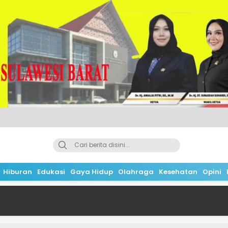
Hiburan
Edukasi
Gaya Hidup
Olahraga
Kesehatan
Opini