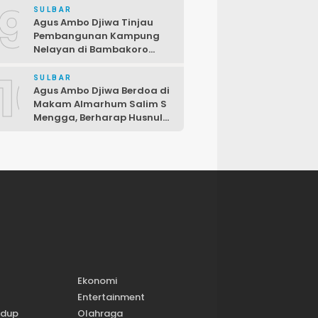
9
Fraksi PDIP DPRD
SULBAR
Pasangkayu
Agus Ambo Djiwa Tinjau
Pembangunan Kampung
Nelayan di Bambakoro
Pasangkayu, Akan Hadir
10
Kawasan Perikanan Modern
SULBAR
dan Produktif
Agus Ambo Djiwa Berdoa di
Makam Almarhum Salim S
Mengga, Berharap Husnul
Khatimah dan
Pengabdiannya
Menginspirasi
Ekonomi
Entertainment
idup
Olahraga