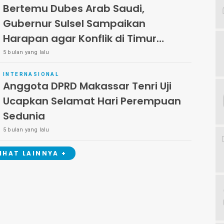
Bertemu Dubes Arab Saudi,
Gubernur Sulsel Sampaikan
Harapan agar Konflik di Timur
Tengah Segera Berakhir
5 bulan yang lalu
INTERNASIONAL
Anggota DPRD Makassar Tenri Uji
Ucapkan Selamat Hari Perempuan
Sedunia
5 bulan yang lalu
LIHAT LAINNYA +