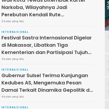
Wali Kota Tewas Ditembak Kartel
Narkoba, Wilayahnya Jadi
Perebutan Kendali Rute
Perdagangan Narkoba
2 bulan yang lalu
INTERNASIONAL
Festival Sastra Internasional Digelar
di Makassar, Libatkan Tiga
Kementerian dan Partisipasi Tujuh
Negara
3 bulan yang lalu
INTERNASIONAL
Gubernur Sulsel Terima Kunjungan
Kedubes AS, Mengemuka Pesan
Damai Terkait Dinamika Gepolitik di
Timur Tengah
4 bulan yang lalu
INTERNASIONAL