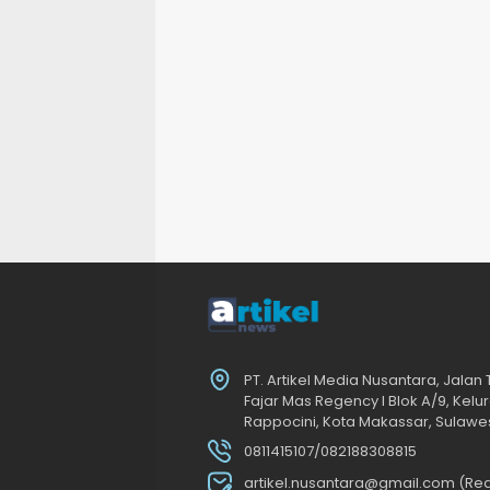
PT. Artikel Media Nusantara, Jalan
Fajar Mas Regency I Blok A/9, Ke
Rappocini, Kota Makassar, Sulawes
0811415107/082188308815
artikel.nusantara@gmail.com (Red