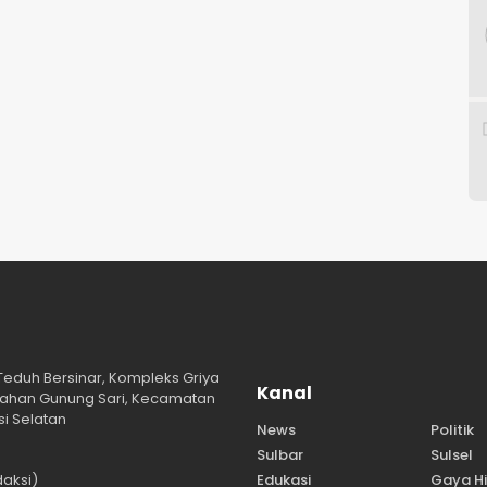
 Teduh Bersinar, Kompleks Griya
Kanal
lurahan Gunung Sari, Kecamatan
i Selatan
News
Politik
Sulbar
Sulsel
aksi)
Edukasi
Gaya H