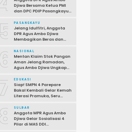
4
Djiwa Bersama Ketua PMI
dan DPC PDIP Pasangkayu
Serahkan Bantuan kepada
5
Korban Kebakaran di Desa
PASANGKAYU
Kayumaloa
Jelang Idulfitri, Anggota
DPR Agus Ambo Djiwa
Membagikan Beras dan
Sembako kepada Warga
6
Kurang Mampu
NASIONAL
Mentan Klaim Stok Pangan
Aman Jelang Ramadan,
Agus Ambo Djiwa Ungkap
Terjadi Ketimpangan
7
Antara Data dan Realitas di
EDUKASI
Lapangan
Siap! SMPN 4 Parepare
Bakal Kembali Gelar Kemah
Literasi Pramuka, Seru
dengan Beragam Lomba
8
SULBAR
Anggota MPR Agus Ambo
Djiwa Gelar Sosialisasi 4
Pilar di MAS DDI
Kalukunangka, Libatkan