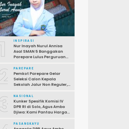
1
INSPIRASI
Nur Inayah Nurul Annisa
Asal SMAN 5 Banggakan
Parepare Lulus Perguruan
Tinggi Unggulan China
2
PAREPARE
Pemkot Parepare Gelar
Seleksi Calon Kepala
Sekolah Jalur Non Reguler,
Terbuka Bagi PPPK,
3
Pendaftaran Ditutup 2 April
NASIONAL
Kunker Spesifik Komisi IV
DPR RI di Solo, Agus Ambo
Djiwa: Kami Pantau Harga
di Pasar Jelang Ramadan
PASANGKAYU
Anggota DPR Agus Ambo