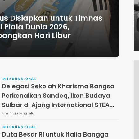
s Disiapkan untuk Timnas
l Piala Dunia 2026,
bangkan Hari Libur
INTERNASIONAL
Delegasi Sekolah Kharisma Bangsa
Perkenalkan Sandeq, Ikon Budaya
Sulbar di Ajang International STEAM
Olympiad 2026 di Roma
4 minggu yang lalu
INTERNASIONAL
Duta Besar RI untuk Italia Bangga