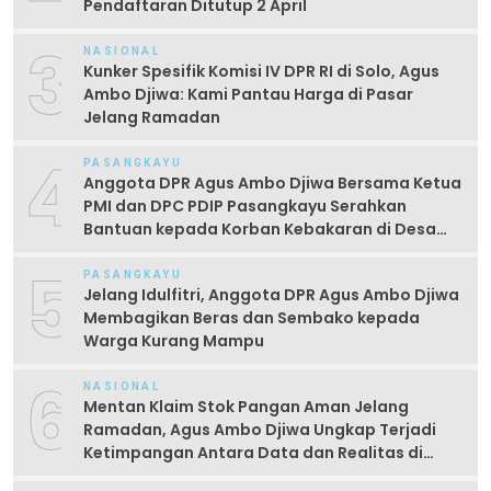
Pendaftaran Ditutup 2 April
3
NASIONAL
Kunker Spesifik Komisi IV DPR RI di Solo, Agus
Ambo Djiwa: Kami Pantau Harga di Pasar
Jelang Ramadan
4
PASANGKAYU
Anggota DPR Agus Ambo Djiwa Bersama Ketua
PMI dan DPC PDIP Pasangkayu Serahkan
Bantuan kepada Korban Kebakaran di Desa
Kayumaloa
5
PASANGKAYU
Jelang Idulfitri, Anggota DPR Agus Ambo Djiwa
Membagikan Beras dan Sembako kepada
Warga Kurang Mampu
6
NASIONAL
Mentan Klaim Stok Pangan Aman Jelang
Ramadan, Agus Ambo Djiwa Ungkap Terjadi
Ketimpangan Antara Data dan Realitas di
Lapangan