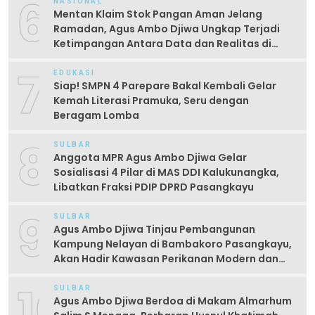
6
NASIONAL
Mentan Klaim Stok Pangan Aman Jelang
Ramadan, Agus Ambo Djiwa Ungkap Terjadi
Ketimpangan Antara Data dan Realitas di
Lapangan
7
EDUKASI
Siap! SMPN 4 Parepare Bakal Kembali Gelar
Kemah Literasi Pramuka, Seru dengan
Beragam Lomba
8
SULBAR
Anggota MPR Agus Ambo Djiwa Gelar
Sosialisasi 4 Pilar di MAS DDI Kalukunangka,
Libatkan Fraksi PDIP DPRD Pasangkayu
9
SULBAR
Agus Ambo Djiwa Tinjau Pembangunan
Kampung Nelayan di Bambakoro Pasangkayu,
Akan Hadir Kawasan Perikanan Modern dan
Produktif
10
SULBAR
Agus Ambo Djiwa Berdoa di Makam Almarhum