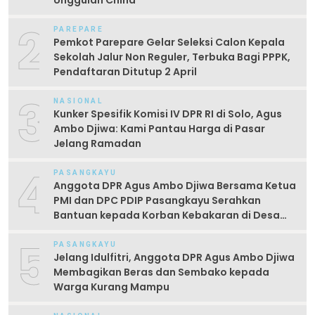
Unggulan China
2
PAREPARE
Pemkot Parepare Gelar Seleksi Calon Kepala
Sekolah Jalur Non Reguler, Terbuka Bagi PPPK,
Pendaftaran Ditutup 2 April
3
NASIONAL
Kunker Spesifik Komisi IV DPR RI di Solo, Agus
Ambo Djiwa: Kami Pantau Harga di Pasar
Jelang Ramadan
4
PASANGKAYU
Anggota DPR Agus Ambo Djiwa Bersama Ketua
PMI dan DPC PDIP Pasangkayu Serahkan
Bantuan kepada Korban Kebakaran di Desa
Kayumaloa
5
PASANGKAYU
Jelang Idulfitri, Anggota DPR Agus Ambo Djiwa
Membagikan Beras dan Sembako kepada
Warga Kurang Mampu