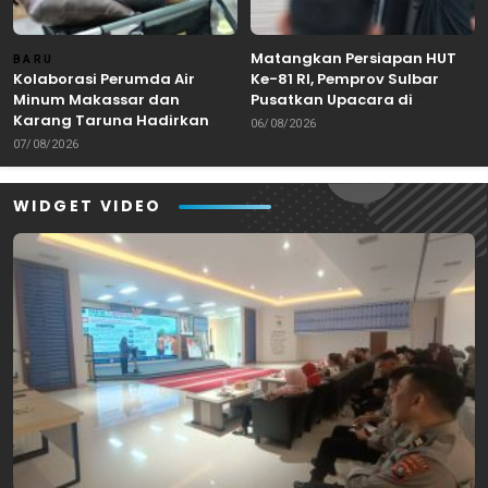
Matangkan Persiapan HUT
BARU
Kolaborasi Perumda Air
Ke-81 RI, Pemprov Sulbar
Minum Makassar dan
Pusatkan Upacara di
Karang Taruna Hadirkan
Lapangan Ahmad Kirang
06/08/2026
Aksi Donor Darah untuk
Mamuju
07/08/2026
Kemanusiaan
WIDGET VIDEO