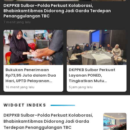
DKPPKB Sulbar–Polda Perkuat Kolaborasi,
Bhabinkamtibmas Didorong Jadi Garda Terdepan
Penanggulangan TBC
7 menit yang lalu
Bukukan Penerimaan
DKPPKB Sulbar Perkuat
Rp73,95 Juta dalam Dua
Layanan PONED,
Hari, UPTD Pelayanan
Tingkatkan Mutu
Pajak Polman Andalkan
Pelayanan Ibu dan Bayi
16 menit yang lalu
5 jam yang lalu
Door to Door
Baru Lahir
WIDGET INDEKS
DKPPKB Sulbar–Polda Perkuat Kolaborasi,
Bhabinkamtibmas Didorong Jadi Garda
Terdepan Penanggulangan TBC