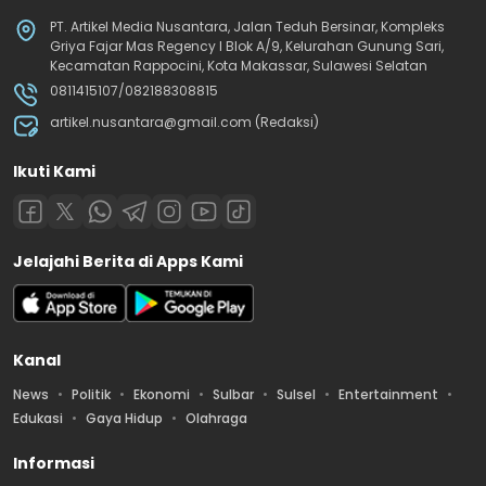
PT. Artikel Media Nusantara, Jalan Teduh Bersinar, Kompleks
Griya Fajar Mas Regency I Blok A/9, Kelurahan Gunung Sari,
Kecamatan Rappocini, Kota Makassar, Sulawesi Selatan
0811415107/082188308815
artikel.nusantara@gmail.com (Redaksi)
Ikuti Kami
Jelajahi Berita di Apps Kami
Kanal
News
Politik
Ekonomi
Sulbar
Sulsel
Entertainment
Edukasi
Gaya Hidup
Olahraga
Informasi