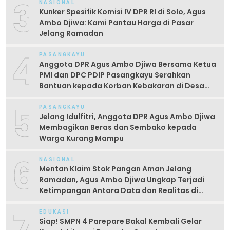
3
NASIONAL
Kunker Spesifik Komisi IV DPR RI di Solo, Agus
Ambo Djiwa: Kami Pantau Harga di Pasar
Jelang Ramadan
4
PASANGKAYU
Anggota DPR Agus Ambo Djiwa Bersama Ketua
PMI dan DPC PDIP Pasangkayu Serahkan
Bantuan kepada Korban Kebakaran di Desa
Kayumaloa
5
PASANGKAYU
Jelang Idulfitri, Anggota DPR Agus Ambo Djiwa
Membagikan Beras dan Sembako kepada
Warga Kurang Mampu
6
NASIONAL
Mentan Klaim Stok Pangan Aman Jelang
Ramadan, Agus Ambo Djiwa Ungkap Terjadi
Ketimpangan Antara Data dan Realitas di
Lapangan
7
EDUKASI
Siap! SMPN 4 Parepare Bakal Kembali Gelar