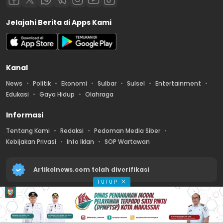
Jelajahi Berita di Apps Kami
Kanal
News
Politik
Ekonomi
Sulbar
Sulsel
Entertainment
Edukasi
Gaya Hidup
Olahraga
Informasi
Tentang Kami
Redaksi
Pedoman Media Siber
Kebijakan Privasi
Info Iklan
SOP Wartawan
Artikelnews.com telah diverifikasi
TUTUP
2026 © PT. Artikel Media Nusantara – All Rights Reserved.