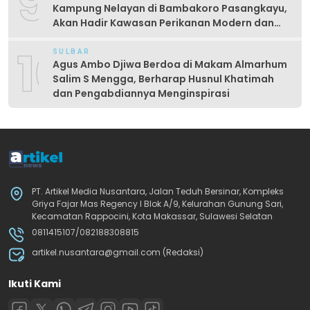
9
Kampung Nelayan di Bambakoro Pasangkayu,
Akan Hadir Kawasan Perikanan Modern dan
Produktif
10
SULBAR
Agus Ambo Djiwa Berdoa di Makam Almarhum
Salim S Mengga, Berharap Husnul Khatimah
dan Pengabdiannya Menginspirasi
PT. Artikel Media Nusantara, Jalan Teduh Bersinar, Kompleks
Griya Fajar Mas Regency I Blok A/9, Kelurahan Gunung Sari,
Kecamatan Rappocini, Kota Makassar, Sulawesi Selatan
0811415107/082188308815
artikel.nusantara@gmail.com (Redaksi)
Ikuti Kami