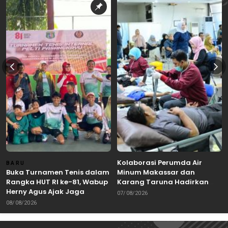
Kolaborasi Perumda Air
BARU
Buka Turnamen Tenis dalam
Minum Makassar dan
Rangka HUT RI ke-81, Wabup
Karang Taruna Hadirkan
Herny Agus Ajak Jaga
Aksi Donor Darah untuk
07/08/2026
Kebersamaan dan
Kemanusiaan
08/08/2026
Sportivitas