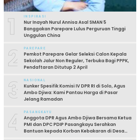
1
INSPIRASI
Nur Inayah Nurul Annisa Asal SMAN 5
Banggakan Parepare Lulus Perguruan Tinggi
Unggulan China
2
PAREPARE
Pemkot Parepare Gelar Seleksi Calon Kepala
Sekolah Jalur Non Reguler, Terbuka Bagi PPPK,
Pendaftaran Ditutup 2 April
3
NASIONAL
Kunker Spesifik Komisi IV DPR RI di Solo, Agus
Ambo Djiwa: Kami Pantau Harga di Pasar
Jelang Ramadan
4
PASANGKAYU
Anggota DPR Agus Ambo Djiwa Bersama Ketua
PMI dan DPC PDIP Pasangkayu Serahkan
Bantuan kepada Korban Kebakaran di Desa
Kayumaloa