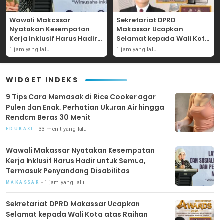
Wawali Makassar
Sekretariat DPRD
Nyatakan Kesempatan
Makassar Ucapkan
Kerja Inklusif Harus Hadir
Selamat kepada Wali Kota
untuk Semua, Termasuk
atas Raihan Penghargaan
1 jam yang lalu
1 jam yang lalu
Penyandang Disabilitas
Detiktimur Awards 2026
WIDGET INDEKS
9 Tips Cara Memasak di Rice Cooker agar
Pulen dan Enak, Perhatian Ukuran Air hingga
Rendam Beras 30 Menit
33 menit yang lalu
EDUKASI
Wawali Makassar Nyatakan Kesempatan
Kerja Inklusif Harus Hadir untuk Semua,
Termasuk Penyandang Disabilitas
1 jam yang lalu
MAKASSAR
Sekretariat DPRD Makassar Ucapkan
Selamat kepada Wali Kota atas Raihan