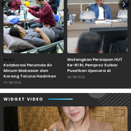
Matangkan Persiapan HUT
BARU
Kolaborasi Perumda Air
Ke-81 RI, Pemprov Sulbar
Minum Makassar dan
Pusatkan Upacara di
Karang Taruna Hadirkan
Lapangan Ahmad Kirang
06/08/2026
Aksi Donor Darah untuk
Mamuju
07/08/2026
Kemanusiaan
WIDGET VIDEO