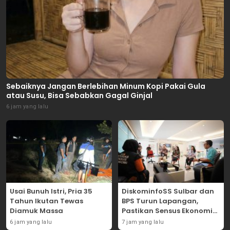
Sebaiknya Jangan Berlebihan Minum Kopi Pakai Gula
atau Susu, Bisa Sebabkan Gagal Ginjal
6 jam yang lalu
Usai Bunuh Istri, Pria 35
DiskominfoSS Sulbar dan
Tahun Ikutan Tewas
BPS Turun Lapangan,
Diamuk Massa
Pastikan Sensus Ekonomi
2026 Berjalan Nyaman dan
6 jam yang lalu
7 jam yang lalu