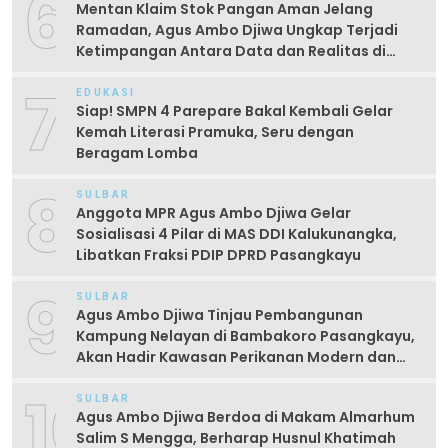
6
Mentan Klaim Stok Pangan Aman Jelang
Ramadan, Agus Ambo Djiwa Ungkap Terjadi
Ketimpangan Antara Data dan Realitas di
Lapangan
7
EDUKASI
Siap! SMPN 4 Parepare Bakal Kembali Gelar
Kemah Literasi Pramuka, Seru dengan
Beragam Lomba
8
SULBAR
Anggota MPR Agus Ambo Djiwa Gelar
Sosialisasi 4 Pilar di MAS DDI Kalukunangka,
Libatkan Fraksi PDIP DPRD Pasangkayu
9
SULBAR
Agus Ambo Djiwa Tinjau Pembangunan
Kampung Nelayan di Bambakoro Pasangkayu,
Akan Hadir Kawasan Perikanan Modern dan
Produktif
10
SULBAR
Agus Ambo Djiwa Berdoa di Makam Almarhum
Salim S Mengga, Berharap Husnul Khatimah