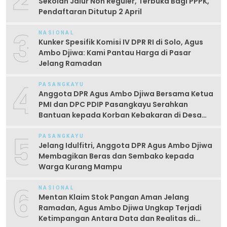
Sekolah Jalur Non Reguler, Terbuka Bagi PPPK,
Pendaftaran Ditutup 2 April
3
NASIONAL
Kunker Spesifik Komisi IV DPR RI di Solo, Agus
Ambo Djiwa: Kami Pantau Harga di Pasar
Jelang Ramadan
4
PASANGKAYU
Anggota DPR Agus Ambo Djiwa Bersama Ketua
PMI dan DPC PDIP Pasangkayu Serahkan
Bantuan kepada Korban Kebakaran di Desa
Kayumaloa
5
PASANGKAYU
Jelang Idulfitri, Anggota DPR Agus Ambo Djiwa
Membagikan Beras dan Sembako kepada
Warga Kurang Mampu
6
NASIONAL
Mentan Klaim Stok Pangan Aman Jelang
Ramadan, Agus Ambo Djiwa Ungkap Terjadi
Ketimpangan Antara Data dan Realitas di