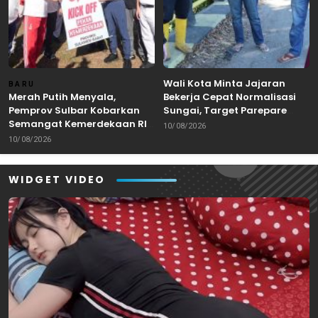
Wali Kota Minta Jajaran
BARU
Merah Putih Menyala,
Bekerja Cepat Normalisasi
Pemprov Sulbar Kobarkan
Sungai, Target Parepare
Semangat Kemerdekaan RI
Bebas Banjir Saat Musim
10/08/2026
ke-81 Lewat Kick Off
Hujan
10/08/2026
WIDGET VIDEO