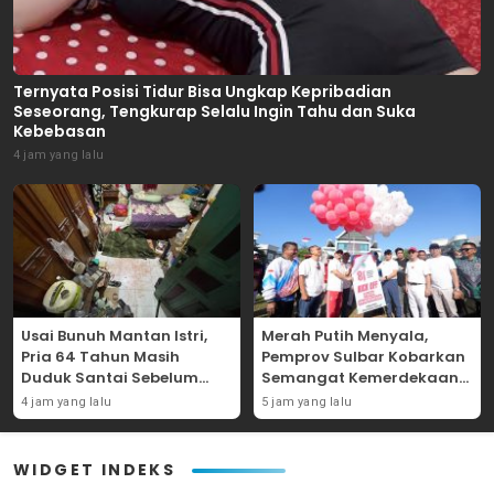
Ternyata Posisi Tidur Bisa Ungkap Kepribadian
Seseorang, Tengkurap Selalu Ingin Tahu dan Suka
Kebebasan
4 jam yang lalu
Usai Bunuh Mantan Istri,
Merah Putih Menyala,
Pria 64 Tahun Masih
Pemprov Sulbar Kobarkan
Duduk Santai Sebelum
Semangat Kemerdekaan
Diamankan Warga
RI ke-81 Lewat Kick Off
4 jam yang lalu
5 jam yang lalu
WIDGET INDEKS