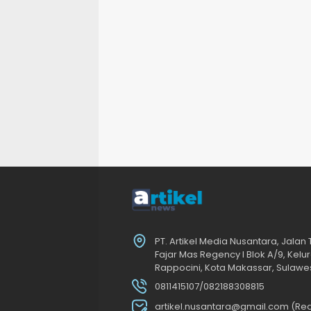
PT. Artikel Media Nusantara, Jalan
Fajar Mas Regency I Blok A/9, Ke
Rappocini, Kota Makassar, Sulawes
0811415107/082188308815
artikel.nusantara@gmail.com (Red