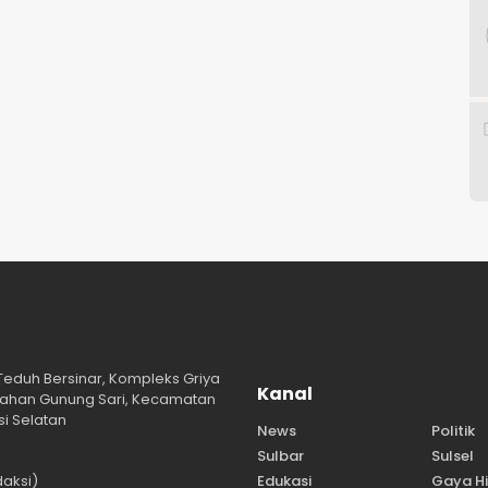
 Teduh Bersinar, Kompleks Griya
Kanal
lurahan Gunung Sari, Kecamatan
i Selatan
News
Politik
Sulbar
Sulsel
aksi)
Edukasi
Gaya H