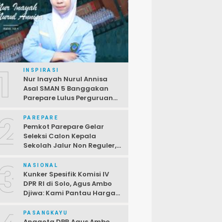
1
INSPIRASI
Nur Inayah Nurul Annisa
Asal SMAN 5 Banggakan
Parepare Lulus Perguruan
Tinggi Unggulan China
2
PAREPARE
Pemkot Parepare Gelar
Seleksi Calon Kepala
Sekolah Jalur Non Reguler,
Terbuka Bagi PPPK,
3
Pendaftaran Ditutup 2 April
NASIONAL
Kunker Spesifik Komisi IV
DPR RI di Solo, Agus Ambo
Djiwa: Kami Pantau Harga
di Pasar Jelang Ramadan
PASANGKAYU
Anggota DPR Agus Ambo