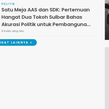
POLITIK
Satu Meja AAS dan SDK: Pertemuan
Hangat Dua Tokoh Sulbar Bahas
Akurasi Politik untuk Pembangunan
yang Berkesinambungan
6 bulan yang lalu
LIHAT LAINNYA +