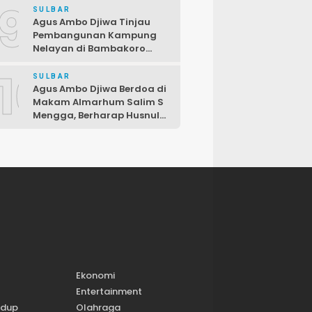
9
Fraksi PDIP DPRD
SULBAR
Pasangkayu
Agus Ambo Djiwa Tinjau
Pembangunan Kampung
Nelayan di Bambakoro
Pasangkayu, Akan Hadir
10
Kawasan Perikanan Modern
SULBAR
dan Produktif
Agus Ambo Djiwa Berdoa di
Makam Almarhum Salim S
Mengga, Berharap Husnul
Khatimah dan
Pengabdiannya
Menginspirasi
Ekonomi
Entertainment
idup
Olahraga