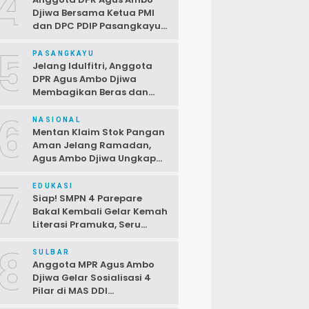
4
Djiwa Bersama Ketua PMI
dan DPC PDIP Pasangkayu
Serahkan Bantuan kepada
5
Korban Kebakaran di Desa
PASANGKAYU
Kayumaloa
Jelang Idulfitri, Anggota
DPR Agus Ambo Djiwa
Membagikan Beras dan
Sembako kepada Warga
6
Kurang Mampu
NASIONAL
Mentan Klaim Stok Pangan
Aman Jelang Ramadan,
Agus Ambo Djiwa Ungkap
Terjadi Ketimpangan
7
Antara Data dan Realitas di
EDUKASI
Lapangan
Siap! SMPN 4 Parepare
Bakal Kembali Gelar Kemah
Literasi Pramuka, Seru
dengan Beragam Lomba
8
SULBAR
Anggota MPR Agus Ambo
Djiwa Gelar Sosialisasi 4
Pilar di MAS DDI
Kalukunangka, Libatkan