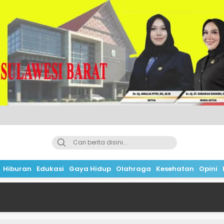
Hiburan
Edukasi
Gaya Hidup
Olahraga
Kesehatan
Opini