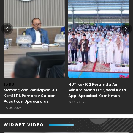
HUT ke-102 Perumda Air
BARU
Matangkan Persiapan HUT
Minum Makassar, Wali Kota
Ke-81 RI, Pemprov Sulbar
Appi Apresiasi Komitmen
Pusatkan Upacara di
Tingkatkan Pelayanan Air
06/08/2026
Lapangan Ahmad Kirang
Bersih
06/08/2026
Mamuju
WIDGET VIDEO