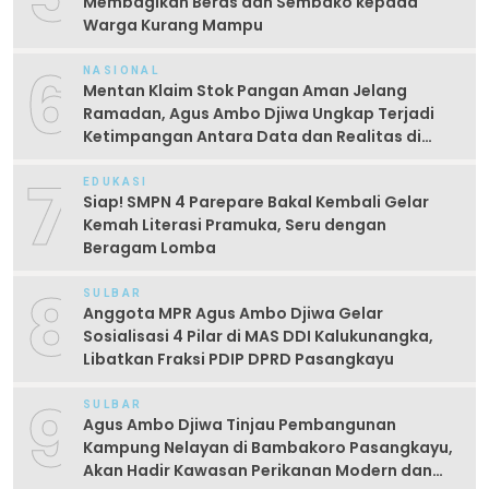
Membagikan Beras dan Sembako kepada
Warga Kurang Mampu
6
NASIONAL
Mentan Klaim Stok Pangan Aman Jelang
Ramadan, Agus Ambo Djiwa Ungkap Terjadi
Ketimpangan Antara Data dan Realitas di
Lapangan
7
EDUKASI
Siap! SMPN 4 Parepare Bakal Kembali Gelar
Kemah Literasi Pramuka, Seru dengan
Beragam Lomba
8
SULBAR
Anggota MPR Agus Ambo Djiwa Gelar
Sosialisasi 4 Pilar di MAS DDI Kalukunangka,
Libatkan Fraksi PDIP DPRD Pasangkayu
9
SULBAR
Agus Ambo Djiwa Tinjau Pembangunan
Kampung Nelayan di Bambakoro Pasangkayu,
Akan Hadir Kawasan Perikanan Modern dan