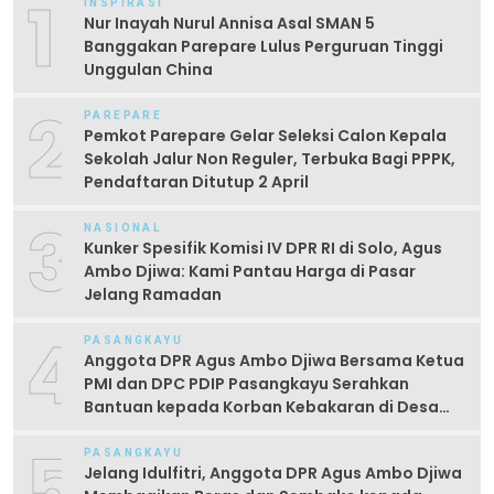
1
INSPIRASI
Nur Inayah Nurul Annisa Asal SMAN 5
Banggakan Parepare Lulus Perguruan Tinggi
Unggulan China
2
PAREPARE
Pemkot Parepare Gelar Seleksi Calon Kepala
Sekolah Jalur Non Reguler, Terbuka Bagi PPPK,
Pendaftaran Ditutup 2 April
3
NASIONAL
Kunker Spesifik Komisi IV DPR RI di Solo, Agus
Ambo Djiwa: Kami Pantau Harga di Pasar
Jelang Ramadan
4
PASANGKAYU
Anggota DPR Agus Ambo Djiwa Bersama Ketua
PMI dan DPC PDIP Pasangkayu Serahkan
Bantuan kepada Korban Kebakaran di Desa
Kayumaloa
5
PASANGKAYU
Jelang Idulfitri, Anggota DPR Agus Ambo Djiwa