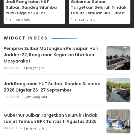
Jadi Rangkaian HUT
Gubernur Sulbar
Sulbar, Sandeq Silumba
Targetkan Seluruh Tindak
2026 Digelar 26-27
Lanjut Temuan BPK Tuntas
September
11 Agustus 2026
1 jam yang lalu
1 jam yang lalu
WIDGET INDEKS
Pemprov Sulbar Matangkan Persiapan Hari
Jadi ke-22, Rangkaian Kegiatan Libatkan
Masyarakat
1 jam yang lalu
MAMUJU
Jadi Rangkaian HUT Sulbar, Sandeq Silumba
2026 Digelar 26-27 September
1 jam yang lalu
POLMAN
Gubernur Sulbar Targetkan Seluruh Tindak
Lanjut Temuan BPK Tuntas 11 Agustus 2026
1 jam yang lalu
MAMUJU