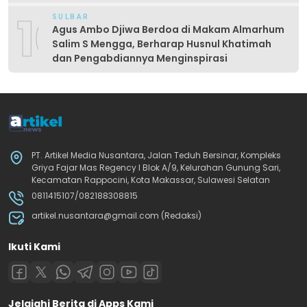
Produktif
10
SULBAR
Agus Ambo Djiwa Berdoa di Makam Almarhum
Salim S Mengga, Berharap Husnul Khatimah
dan Pengabdiannya Menginspirasi
PT. Artikel Media Nusantara, Jalan Teduh Bersinar, Kompleks
Griya Fajar Mas Regency I Blok A/9, Kelurahan Gunung Sari,
Kecamatan Rappocini, Kota Makassar, Sulawesi Selatan
0811415107/082188308815
artikel.nusantara@gmail.com (Redaksi)
Ikuti Kami
Jelajahi Berita di Apps Kami