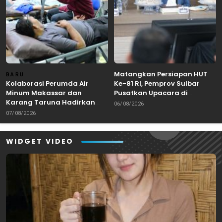
Matangkan Persiapan HUT
BARU
Kolaborasi Perumda Air
Ke-81 RI, Pemprov Sulbar
Minum Makassar dan
Pusatkan Upacara di
Karang Taruna Hadirkan
Lapangan Ahmad Kirang
06/08/2026
Aksi Donor Darah untuk
Mamuju
07/08/2026
Kemanusiaan
WIDGET VIDEO