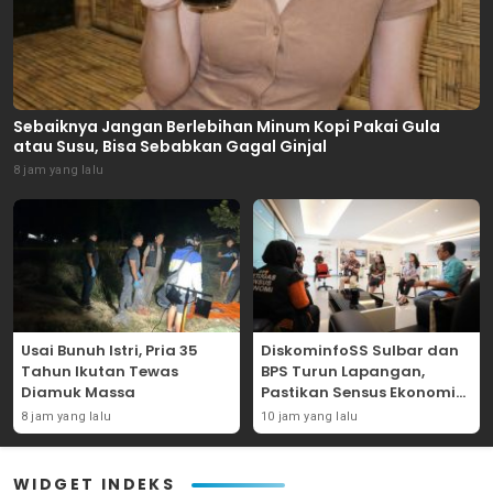
Sebaiknya Jangan Berlebihan Minum Kopi Pakai Gula
atau Susu, Bisa Sebabkan Gagal Ginjal
8 jam yang lalu
Usai Bunuh Istri, Pria 35
DiskominfoSS Sulbar dan
Tahun Ikutan Tewas
BPS Turun Lapangan,
Diamuk Massa
Pastikan Sensus Ekonomi
2026 Berjalan Nyaman dan
8 jam yang lalu
10 jam yang lalu
Akurat
WIDGET INDEKS