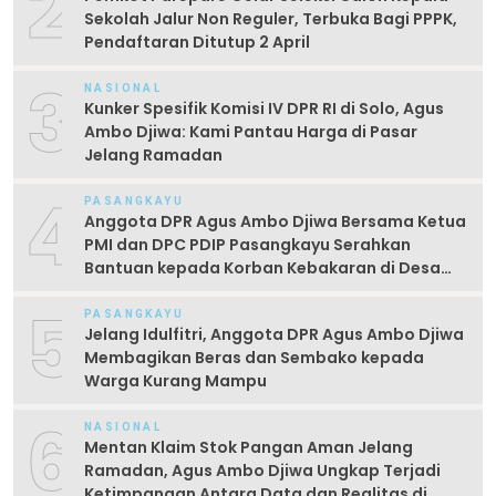
2
Sekolah Jalur Non Reguler, Terbuka Bagi PPPK,
Pendaftaran Ditutup 2 April
3
NASIONAL
Kunker Spesifik Komisi IV DPR RI di Solo, Agus
Ambo Djiwa: Kami Pantau Harga di Pasar
Jelang Ramadan
4
PASANGKAYU
Anggota DPR Agus Ambo Djiwa Bersama Ketua
PMI dan DPC PDIP Pasangkayu Serahkan
Bantuan kepada Korban Kebakaran di Desa
Kayumaloa
5
PASANGKAYU
Jelang Idulfitri, Anggota DPR Agus Ambo Djiwa
Membagikan Beras dan Sembako kepada
Warga Kurang Mampu
6
NASIONAL
Mentan Klaim Stok Pangan Aman Jelang
Ramadan, Agus Ambo Djiwa Ungkap Terjadi
Ketimpangan Antara Data dan Realitas di