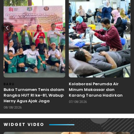
Kolaborasi Perumda Air
BARU
Buka Turnamen Tenis dalam
Minum Makassar dan
Rangka HUT RI ke-81, Wabup
Karang Taruna Hadirkan
Herny Agus Ajak Jaga
Aksi Donor Darah untuk
07/08/2026
Kebersamaan dan
Kemanusiaan
08/08/2026
Sportivitas
WIDGET VIDEO