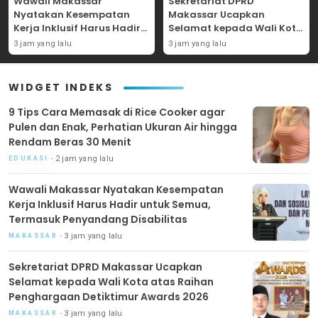
Wawali Makassar
Sekretariat DPRD
Nyatakan Kesempatan
Makassar Ucapkan
Kerja Inklusif Harus Hadir
Selamat kepada Wali Kota
untuk Semua, Termasuk
atas Raihan Penghargaan
3 jam yang lalu
3 jam yang lalu
Penyandang Disabilitas
Detiktimur Awards 2026
WIDGET INDEKS
9 Tips Cara Memasak di Rice Cooker agar
Pulen dan Enak, Perhatian Ukuran Air hingga
Rendam Beras 30 Menit
2 jam yang lalu
EDUKASI
Wawali Makassar Nyatakan Kesempatan
Kerja Inklusif Harus Hadir untuk Semua,
Termasuk Penyandang Disabilitas
3 jam yang lalu
MAKASSAR
Sekretariat DPRD Makassar Ucapkan
Selamat kepada Wali Kota atas Raihan
Penghargaan Detiktimur Awards 2026
3 jam yang lalu
MAKASSAR