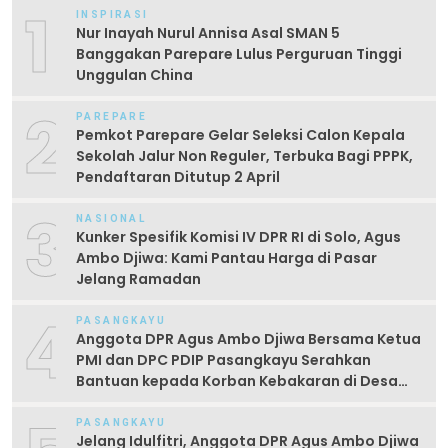
1
INSPIRASI
Nur Inayah Nurul Annisa Asal SMAN 5
Banggakan Parepare Lulus Perguruan Tinggi
Unggulan China
2
PAREPARE
Pemkot Parepare Gelar Seleksi Calon Kepala
Sekolah Jalur Non Reguler, Terbuka Bagi PPPK,
Pendaftaran Ditutup 2 April
3
NASIONAL
Kunker Spesifik Komisi IV DPR RI di Solo, Agus
Ambo Djiwa: Kami Pantau Harga di Pasar
Jelang Ramadan
4
PASANGKAYU
Anggota DPR Agus Ambo Djiwa Bersama Ketua
PMI dan DPC PDIP Pasangkayu Serahkan
Bantuan kepada Korban Kebakaran di Desa
Kayumaloa
PASANGKAYU
Jelang Idulfitri, Anggota DPR Agus Ambo Djiwa