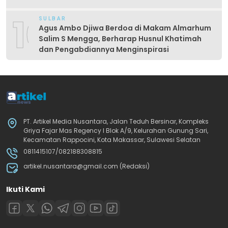
Produktif
10
SULBAR
Agus Ambo Djiwa Berdoa di Makam Almarhum
Salim S Mengga, Berharap Husnul Khatimah
dan Pengabdiannya Menginspirasi
PT. Artikel Media Nusantara, Jalan Teduh Bersinar, Kompleks
Griya Fajar Mas Regency I Blok A/9, Kelurahan Gunung Sari,
Kecamatan Rappocini, Kota Makassar, Sulawesi Selatan
0811415107/082188308815
artikel.nusantara@gmail.com (Redaksi)
Ikuti Kami