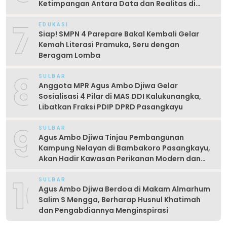
Ketimpangan Antara Data dan Realitas di
Lapangan
7
EDUKASI
Siap! SMPN 4 Parepare Bakal Kembali Gelar
Kemah Literasi Pramuka, Seru dengan
Beragam Lomba
8
SULBAR
Anggota MPR Agus Ambo Djiwa Gelar
Sosialisasi 4 Pilar di MAS DDI Kalukunangka,
Libatkan Fraksi PDIP DPRD Pasangkayu
9
SULBAR
Agus Ambo Djiwa Tinjau Pembangunan
Kampung Nelayan di Bambakoro Pasangkayu,
Akan Hadir Kawasan Perikanan Modern dan
Produktif
10
SULBAR
Agus Ambo Djiwa Berdoa di Makam Almarhum
Salim S Mengga, Berharap Husnul Khatimah
dan Pengabdiannya Menginspirasi