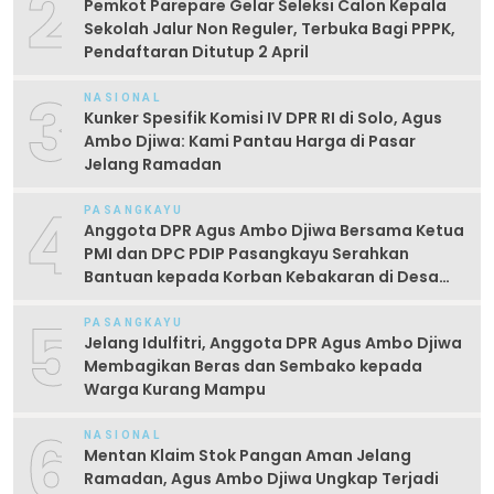
2
Pemkot Parepare Gelar Seleksi Calon Kepala
Sekolah Jalur Non Reguler, Terbuka Bagi PPPK,
Pendaftaran Ditutup 2 April
3
NASIONAL
Kunker Spesifik Komisi IV DPR RI di Solo, Agus
Ambo Djiwa: Kami Pantau Harga di Pasar
Jelang Ramadan
4
PASANGKAYU
Anggota DPR Agus Ambo Djiwa Bersama Ketua
PMI dan DPC PDIP Pasangkayu Serahkan
Bantuan kepada Korban Kebakaran di Desa
Kayumaloa
5
PASANGKAYU
Jelang Idulfitri, Anggota DPR Agus Ambo Djiwa
Membagikan Beras dan Sembako kepada
Warga Kurang Mampu
6
NASIONAL
Mentan Klaim Stok Pangan Aman Jelang
Ramadan, Agus Ambo Djiwa Ungkap Terjadi