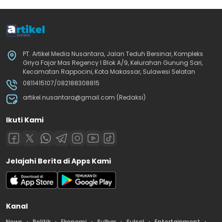
PT. Artikel Media Nusantara, Jalan Teduh Bersinar, Kompleks
Griya Fajar Mas Regency I Blok A/9, Kelurahan Gunung Sari,
Kecamatan Rappocini, Kota Makassar, Sulawesi Selatan
0811415107/082188308815
artikel.nusantara@gmail.com (Redaksi)
Ikuti Kami
Jelajahi Berita di Apps Kami
Kanal
News
Politik
Ekonomi
Sulbar
Sulsel
Entertainment