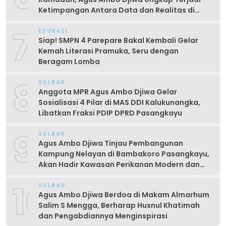
Ketimpangan Antara Data dan Realitas di
Lapangan
7
EDUKASI
Siap! SMPN 4 Parepare Bakal Kembali Gelar
Kemah Literasi Pramuka, Seru dengan
Beragam Lomba
8
SULBAR
Anggota MPR Agus Ambo Djiwa Gelar
Sosialisasi 4 Pilar di MAS DDI Kalukunangka,
Libatkan Fraksi PDIP DPRD Pasangkayu
9
SULBAR
Agus Ambo Djiwa Tinjau Pembangunan
Kampung Nelayan di Bambakoro Pasangkayu,
Akan Hadir Kawasan Perikanan Modern dan
Produktif
10
SULBAR
Agus Ambo Djiwa Berdoa di Makam Almarhum
Salim S Mengga, Berharap Husnul Khatimah
dan Pengabdiannya Menginspirasi