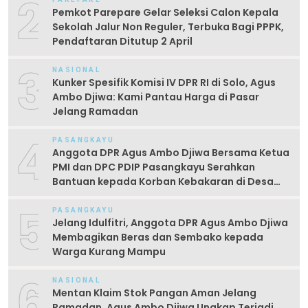
2
Pemkot Parepare Gelar Seleksi Calon Kepala
Sekolah Jalur Non Reguler, Terbuka Bagi PPPK,
Pendaftaran Ditutup 2 April
3
NASIONAL
Kunker Spesifik Komisi IV DPR RI di Solo, Agus
Ambo Djiwa: Kami Pantau Harga di Pasar
Jelang Ramadan
4
PASANGKAYU
Anggota DPR Agus Ambo Djiwa Bersama Ketua
PMI dan DPC PDIP Pasangkayu Serahkan
Bantuan kepada Korban Kebakaran di Desa
Kayumaloa
5
PASANGKAYU
Jelang Idulfitri, Anggota DPR Agus Ambo Djiwa
Membagikan Beras dan Sembako kepada
Warga Kurang Mampu
6
NASIONAL
Mentan Klaim Stok Pangan Aman Jelang
Ramadan, Agus Ambo Djiwa Ungkap Terjadi