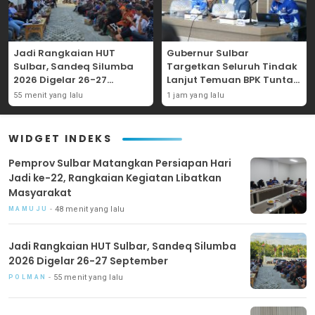
Jadi Rangkaian HUT
Gubernur Sulbar
Sulbar, Sandeq Silumba
Targetkan Seluruh Tindak
2026 Digelar 26-27
Lanjut Temuan BPK Tuntas
September
11 Agustus 2026
55 menit yang lalu
1 jam yang lalu
WIDGET INDEKS
Pemprov Sulbar Matangkan Persiapan Hari
Jadi ke-22, Rangkaian Kegiatan Libatkan
Masyarakat
48 menit yang lalu
MAMUJU
Jadi Rangkaian HUT Sulbar, Sandeq Silumba
2026 Digelar 26-27 September
55 menit yang lalu
POLMAN