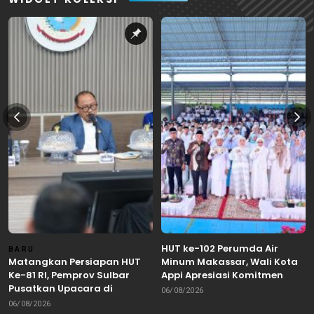
HUT ke-102 Perumda Air
BARU
Matangkan Persiapan HUT
Minum Makassar, Wali Kota
Ke-81 RI, Pemprov Sulbar
Appi Apresiasi Komitmen
Pusatkan Upacara di
Tingkatkan Pelayanan Air
06/08/2026
Lapangan Ahmad Kirang
Bersih
06/08/2026