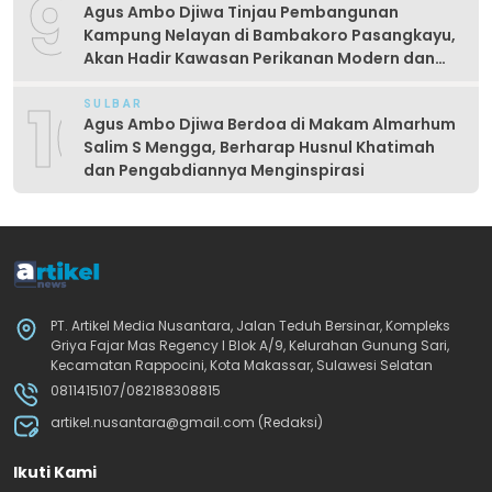
9
Agus Ambo Djiwa Tinjau Pembangunan
Kampung Nelayan di Bambakoro Pasangkayu,
Akan Hadir Kawasan Perikanan Modern dan
Produktif
10
SULBAR
Agus Ambo Djiwa Berdoa di Makam Almarhum
Salim S Mengga, Berharap Husnul Khatimah
dan Pengabdiannya Menginspirasi
PT. Artikel Media Nusantara, Jalan Teduh Bersinar, Kompleks
Griya Fajar Mas Regency I Blok A/9, Kelurahan Gunung Sari,
Kecamatan Rappocini, Kota Makassar, Sulawesi Selatan
0811415107/082188308815
artikel.nusantara@gmail.com (Redaksi)
Ikuti Kami