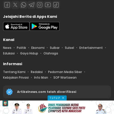
Jelajahi Berita di Apps Kami
Kanal
News
Politik
Ekonomi
Sulbar
Sulsel
Entertainment
Edukasi
Gaya Hidup
Olahraga
Informasi
Tentang Kami
Redaksi
Pedoman Media Siber
Kebijakan Privasi
Info Iklan
SOP Wartawan
Artikelnews.com telah diverifikasi
TUTUP
2026 © PT. Artikel Media Nusantara – All Rights Reserved.