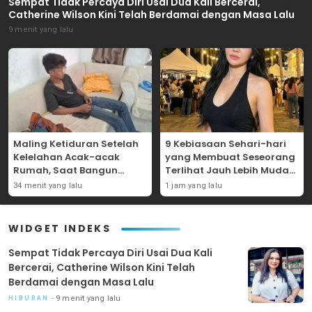
Sempat Tidak Percaya Diri Usai Dua Kali Bercerai,
Catherine Wilson Kini Telah Berdamai dengan Masa Lalu
9 menit yang lalu
Maling Ketiduran Setelah
9 Kebiasaan Sehari-hari
Kelelahan Acak-acak
yang Membuat Seseorang
Rumah, Saat Bangun
Terlihat Jauh Lebih Muda
Sudah Dikepung Warga
dari Usia Sebenarnya,
34 menit yang lalu
1 jam yang lalu
Salah Satunya Tidak
Terikat pada Penilaian
Orang Lain
WIDGET INDEKS
Sempat Tidak Percaya Diri Usai Dua Kali
Bercerai, Catherine Wilson Kini Telah
Berdamai dengan Masa Lalu
9 menit yang lalu
HIBURAN