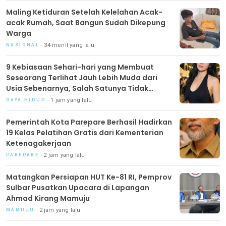
Maling Ketiduran Setelah Kelelahan Acak-
acak Rumah, Saat Bangun Sudah Dikepung
Warga
34 menit yang lalu
NASIONAL
9 Kebiasaan Sehari-hari yang Membuat
Seseorang Terlihat Jauh Lebih Muda dari
Usia Sebenarnya, Salah Satunya Tidak
Terikat pada Penilaian Orang Lain
1 jam yang lalu
GAYA HIDUP
Pemerintah Kota Parepare Berhasil Hadirkan
19 Kelas Pelatihan Gratis dari Kementerian
Ketenagakerjaan
2 jam yang lalu
PAREPARE
Matangkan Persiapan HUT Ke-81 RI, Pemprov
Sulbar Pusatkan Upacara di Lapangan
Ahmad Kirang Mamuju
2 jam yang lalu
MAMUJU