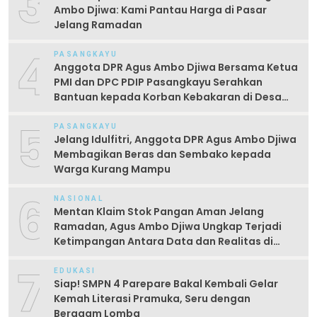
3
Ambo Djiwa: Kami Pantau Harga di Pasar
Jelang Ramadan
4
PASANGKAYU
Anggota DPR Agus Ambo Djiwa Bersama Ketua
PMI dan DPC PDIP Pasangkayu Serahkan
Bantuan kepada Korban Kebakaran di Desa
Kayumaloa
5
PASANGKAYU
Jelang Idulfitri, Anggota DPR Agus Ambo Djiwa
Membagikan Beras dan Sembako kepada
Warga Kurang Mampu
6
NASIONAL
Mentan Klaim Stok Pangan Aman Jelang
Ramadan, Agus Ambo Djiwa Ungkap Terjadi
Ketimpangan Antara Data dan Realitas di
Lapangan
7
EDUKASI
Siap! SMPN 4 Parepare Bakal Kembali Gelar
Kemah Literasi Pramuka, Seru dengan
Beragam Lomba