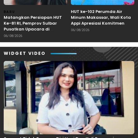
HUT ke-102 Perumda Air
BARU
Matangkan Persiapan HUT
Minum Makassar, Wali Kota
Ke-81 RI, Pemprov Sulbar
Appi Apresiasi Komitmen
Pusatkan Upacara di
Tingkatkan Pelayanan Air
06/08/2026
Lapangan Ahmad Kirang
Bersih
06/08/2026
Mamuju
WIDGET VIDEO