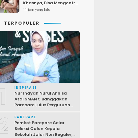
Khasnya, Bisa Mengontrol
Gula Darah dan
11 jam yang lalu
Menyehatkan Jantung
TERPOPULER
1
INSPIRASI
Nur Inayah Nurul Annisa
Asal SMAN 5 Banggakan
Parepare Lulus Perguruan
Tinggi Unggulan China
2
PAREPARE
Pemkot Parepare Gelar
Seleksi Calon Kepala
Sekolah Jalur Non Reguler,