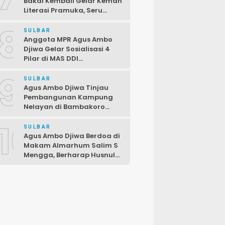
Bakal Kembali Gelar Kemah
Literasi Pramuka, Seru
dengan Beragam Lomba
8
SULBAR
Anggota MPR Agus Ambo
Djiwa Gelar Sosialisasi 4
Pilar di MAS DDI
Kalukunangka, Libatkan
9
Fraksi PDIP DPRD
SULBAR
Pasangkayu
Agus Ambo Djiwa Tinjau
Pembangunan Kampung
Nelayan di Bambakoro
Pasangkayu, Akan Hadir
10
Kawasan Perikanan Modern
SULBAR
dan Produktif
Agus Ambo Djiwa Berdoa di
Makam Almarhum Salim S
Mengga, Berharap Husnul
Khatimah dan
Pengabdiannya
Menginspirasi