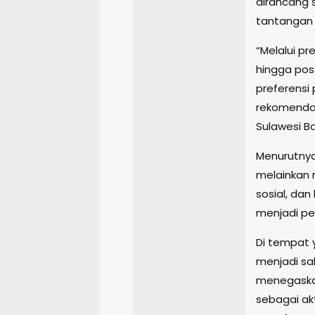
dirancang
tantangan 
“Melalui pr
hingga pos
preferensi 
rekomendas
Sulawesi Ba
Menurutnya,
melainkan 
sosial, da
menjadi pe
Di tempat 
menjadi sa
menegaska
sebagai ak