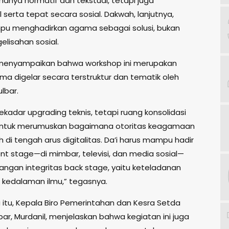
hanya normatif dan tekstual, tetapi juga
 serta tepat secara sosial. Dakwah, lanjutnya,
u menghadirkan agama sebagai solusi, bukan
elisahan sosial.
 menyampaikan bahwa workshop ini merupakan
ma digelar secara terstruktur dan tematik oleh
lbar.
sekadar upgrading teknis, tetapi ruang konsolidasi
 untuk merumuskan bagaimana otoritas keagamaan
 di tengah arus digitalitas. Da’i harus mampu hadir
ont stage—di mimbar, televisi, dan media sosial—
langan integritas back stage, yaitu keteladanan
n kedalaman ilmu,” tegasnya.
itu, Kepala Biro Pemerintahan dan Kesra Setda
lbar, Murdanil, menjelaskan bahwa kegiatan ini juga