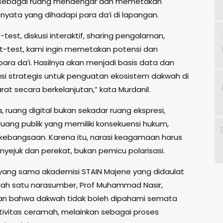
 sebagai ruang mendengar dan memetakan
nyata yang dihadapi para da’i di lapangan.
e-test, diskusi interaktif, sharing pengalaman,
t-test, kami ingin memetakan potensi dan
para da’i. Hasilnya akan menjadi basis data dan
i strategis untuk penguatan ekosistem dakwah di
rat secara berkelanjutan,” kata Murdanil.
 ruang digital bukan sekadar ruang ekspresi,
ruang publik yang memiliki konsekuensi hukum,
n kebangsaan. Karena itu, narasi keagamaan harus
nyejuk dan perekat, bukan pemicu polarisasi.
yang sama akademisi STAIN Majene yang didaulat
lah satu narasumber, Prof Muhammad Nasir,
n bahwa dakwah tidak boleh dipahami semata
tivitas ceramah, melainkan sebagai proses