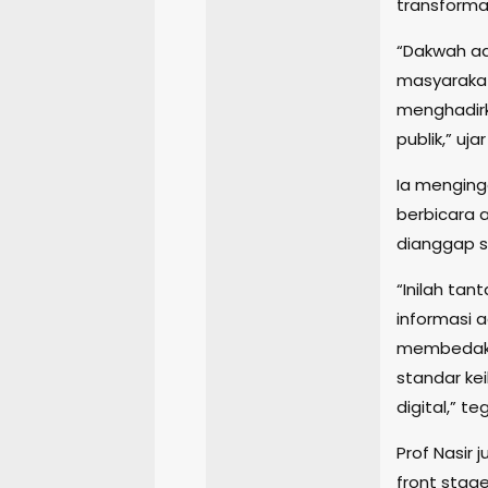
transformas
“Dakwah ad
masyarakat
menghadirk
publik,” ujar
Ia menging
berbicara 
dianggap s
“Inilah tan
informasi a
membedakan
standar kei
digital,” t
Prof Nasir
front stage