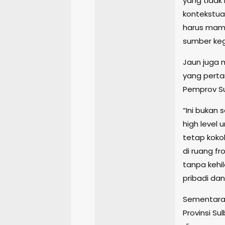
yang tidak 
kontekstual
harus mamp
sumber keg
Jaun juga
yang perta
Pemprov Su
“Ini bukan 
high level
tetap kokoh
di ruang fr
tanpa kehi
pribadi da
Sementara 
Provinsi Su