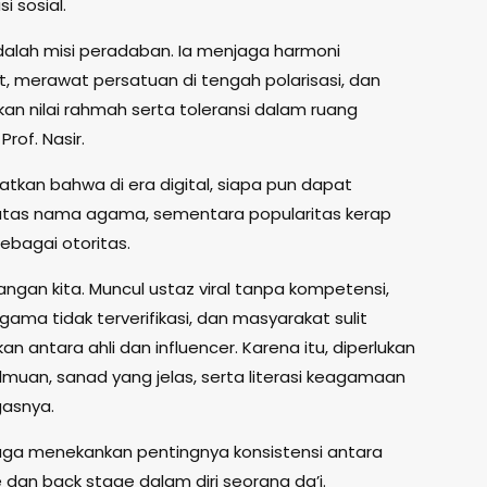
i sosial.
alah misi peradaban. Ia menjaga harmoni
, merawat persatuan di tengah polarisasi, dan
an nilai rahmah serta toleransi dalam ruang
 Prof. Nasir.
atkan bahwa di era digital, siapa pun dapat
atas nama agama, sementara popularitas kerap
ebagai otoritas.
tangan kita. Muncul ustaz viral tanpa kompetensi,
gama tidak terverifikasi, dan masyarakat sulit
 antara ahli dan influencer. Karena itu, diperlukan
lmuan, sanad yang jelas, serta literasi keagamaan
egasnya.
 juga menekankan pentingnya konsistensi antara
 dan back stage dalam diri seorang da’i.