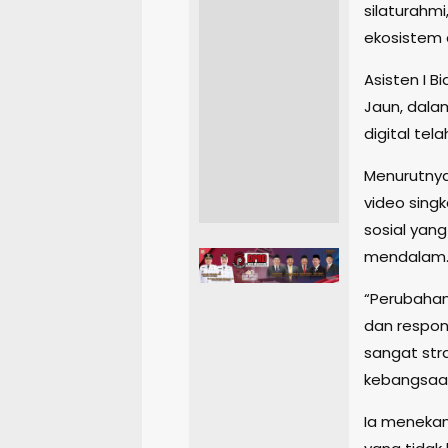
silaturahm
ekosistem 
Asisten I 
Jaun, dal
digital t
Menurutnya
video singk
sosial yang
mendalam
“Perubahan 
dan respons
sangat str
kebangsaan,
Ia menekan