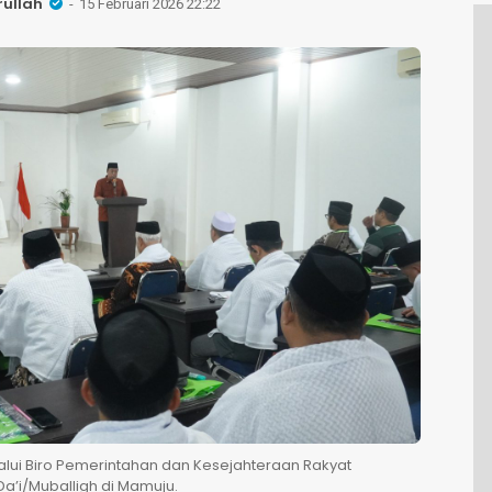
rullah
15 Februari 2026 22:22
alui Biro Pemerintahan dan Kesejahteraan Rakyat
’i/Muballigh di Mamuju.