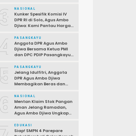
Terbuka Bagi PPPK,
3
Pendaftaran Ditutup 2 April
NASIONAL
Kunker Spesifik Komisi IV
DPR RI di Solo, Agus Ambo
Djiwa: Kami Pantau Harga
di Pasar Jelang Ramadan
4
PASANGKAYU
Anggota DPR Agus Ambo
Djiwa Bersama Ketua PMI
dan DPC PDIP Pasangkayu
Serahkan Bantuan kepada
5
Korban Kebakaran di Desa
PASANGKAYU
Kayumaloa
Jelang Idulfitri, Anggota
DPR Agus Ambo Djiwa
Membagikan Beras dan
Sembako kepada Warga
6
Kurang Mampu
NASIONAL
Mentan Klaim Stok Pangan
Aman Jelang Ramadan,
Agus Ambo Djiwa Ungkap
Terjadi Ketimpangan
7
Antara Data dan Realitas di
EDUKASI
Lapangan
Siap! SMPN 4 Parepare