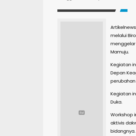
Artikelnews
melalui Bi
menggelar 
Mamuju.
Kegiatan i
Depan Kea
perubahan l
Kegiatan in
Duka.
Workshop in
aktivis da
bidangnya.