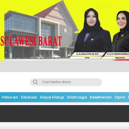
Hiburan
Edukasi
Gaya Hidup
Olahraga
Kesehatan
Opini