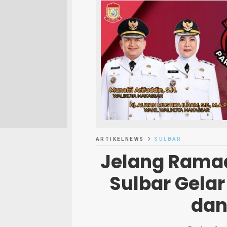
ARTIKELNEWS
SULBAR
Jelang Ramad
Sulbar Gela
dan