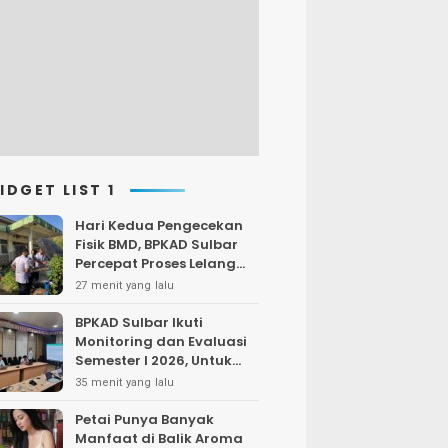
IDGET LIST 1
Hari Kedua Pengecekan
Fisik BMD, BPKAD Sulbar
Percepat Proses Lelang
dan Penghapusan Aset
27 menit yang lalu
Daerah
BPKAD Sulbar Ikuti
Monitoring dan Evaluasi
Semester I 2026, Untuk
Optimalkan Kinerja dan
35 menit yang lalu
Penyerapan Anggaran
Petai Punya Banyak
Manfaat di Balik Aroma