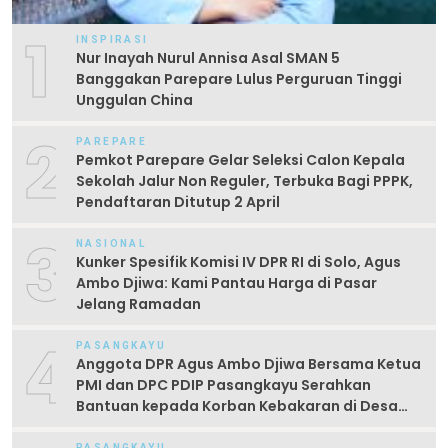
1
INSPIRASI
Nur Inayah Nurul Annisa Asal SMAN 5
Banggakan Parepare Lulus Perguruan Tinggi
Unggulan China
2
PAREPARE
Pemkot Parepare Gelar Seleksi Calon Kepala
Sekolah Jalur Non Reguler, Terbuka Bagi PPPK,
Pendaftaran Ditutup 2 April
3
NASIONAL
Kunker Spesifik Komisi IV DPR RI di Solo, Agus
Ambo Djiwa: Kami Pantau Harga di Pasar
Jelang Ramadan
4
PASANGKAYU
Anggota DPR Agus Ambo Djiwa Bersama Ketua
PMI dan DPC PDIP Pasangkayu Serahkan
Bantuan kepada Korban Kebakaran di Desa
Kayumaloa
PASANGKAYU