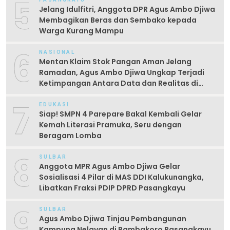
5
Jelang Idulfitri, Anggota DPR Agus Ambo Djiwa
Membagikan Beras dan Sembako kepada
Warga Kurang Mampu
6
NASIONAL
Mentan Klaim Stok Pangan Aman Jelang
Ramadan, Agus Ambo Djiwa Ungkap Terjadi
Ketimpangan Antara Data dan Realitas di
Lapangan
7
EDUKASI
Siap! SMPN 4 Parepare Bakal Kembali Gelar
Kemah Literasi Pramuka, Seru dengan
Beragam Lomba
8
SULBAR
Anggota MPR Agus Ambo Djiwa Gelar
Sosialisasi 4 Pilar di MAS DDI Kalukunangka,
Libatkan Fraksi PDIP DPRD Pasangkayu
9
SULBAR
Agus Ambo Djiwa Tinjau Pembangunan
Kampung Nelayan di Bambakoro Pasangkayu,