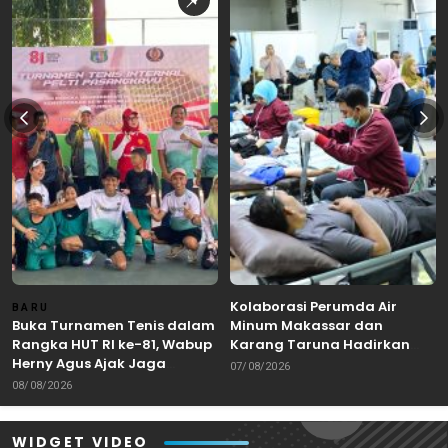
Kolaborasi Perumda Air
BARU
Buka Turnamen Tenis dalam
Minum Makassar dan
Rangka HUT RI ke-81, Wabup
Karang Taruna Hadirkan
Herny Agus Ajak Jaga
Aksi Donor Darah untuk
07/08/2026
Kebersamaan dan
Kemanusiaan
08/08/2026
Sportivitas
WIDGET VIDEO