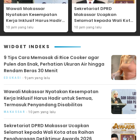
Wawali Makassar
Sekretariat DPRD
Nyatakan Kesempatan
Makassar Ucapkan
Kerja Inklusif Harus Hadir
Selamat kepada Wali Kota
untuk Semua, Termasuk
atas Raihan Penghargaan
10 jam yang lalu
10 jam yang lalu
Penyandang Disabilitas
Detiktimur Awards 2026
WIDGET INDEKS
9 Tips Cara Memasak di Rice Cooker agar
Pulen dan Enak, Perhatian Ukuran Air hingga
Rendam Beras 30 Menit
9 jam yang lalu
EDUKASI
Wawali Makassar Nyatakan Kesempatan
Kerja Inklusif Harus Hadir untuk Semua,
Termasuk Penyandang Disabilitas
10 jam yang lalu
MAKASSAR
Sekretariat DPRD Makassar Ucapkan
Selamat kepada Wali Kota atas Raihan
Penghargaan Detiktimur Awards 2026