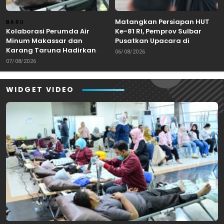
Matangkan Persiapan HUT
BARU
Kolaborasi Perumda Air
Ke-81 RI, Pemprov Sulbar
Minum Makassar dan
Pusatkan Upacara di
Karang Taruna Hadirkan
Lapangan Ahmad Kirang
06/08/2026
Aksi Donor Darah untuk
Mamuju
07/08/2026
Kemanusiaan
WIDGET VIDEO