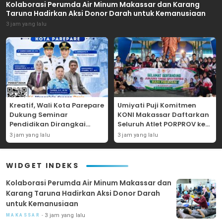
Kolaborasi Perumda Air Minum Makassar dan Karang
Taruna Hadirkan Aksi Donor Darah untuk Kemanusiaan
3 jam yang lalu
Kreatif, Wali Kota Parepare
Umiyati Puji Komitmen
Dukung Seminar
KONI Makassar Daftarkan
Pendidikan Dirangkai
Seluruh Atlet PORPROV ke
Pelantikan Pengurus IGI
BPJS Ketenagakerjaan
3 jam yang lalu
3 jam yang lalu
WIDGET INDEKS
Kolaborasi Perumda Air Minum Makassar dan
Karang Taruna Hadirkan Aksi Donor Darah
untuk Kemanusiaan
3 jam yang lalu
MAKASSAR