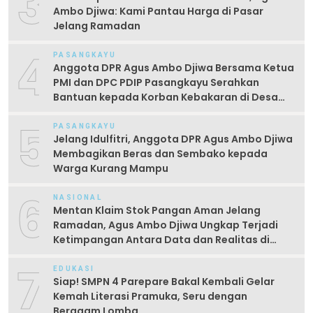
3
Ambo Djiwa: Kami Pantau Harga di Pasar
Jelang Ramadan
4
PASANGKAYU
Anggota DPR Agus Ambo Djiwa Bersama Ketua
PMI dan DPC PDIP Pasangkayu Serahkan
Bantuan kepada Korban Kebakaran di Desa
Kayumaloa
5
PASANGKAYU
Jelang Idulfitri, Anggota DPR Agus Ambo Djiwa
Membagikan Beras dan Sembako kepada
Warga Kurang Mampu
6
NASIONAL
Mentan Klaim Stok Pangan Aman Jelang
Ramadan, Agus Ambo Djiwa Ungkap Terjadi
Ketimpangan Antara Data dan Realitas di
Lapangan
7
EDUKASI
Siap! SMPN 4 Parepare Bakal Kembali Gelar
Kemah Literasi Pramuka, Seru dengan
Beragam Lomba