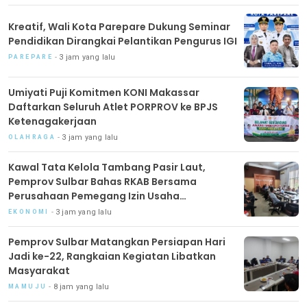
Kreatif, Wali Kota Parepare Dukung Seminar
Pendidikan Dirangkai Pelantikan Pengurus IGI
3 jam yang lalu
PAREPARE
Umiyati Puji Komitmen KONI Makassar
Daftarkan Seluruh Atlet PORPROV ke BPJS
Ketenagakerjaan
3 jam yang lalu
OLAHRAGA
Kawal Tata Kelola Tambang Pasir Laut,
Pemprov Sulbar Bahas RKAB Bersama
Perusahaan Pemegang Izin Usaha
Pertambangan
3 jam yang lalu
EKONOMI
Pemprov Sulbar Matangkan Persiapan Hari
Jadi ke-22, Rangkaian Kegiatan Libatkan
Masyarakat
8 jam yang lalu
MAMUJU