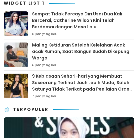
WIDGET LIST 1
Sempat Tidak Percaya Diri Usai Dua Kali
Bercerai, Catherine Wilson Kini Telah
Berdamai dengan Masa Lalu
6 jam yang lalu
Maling Ketiduran Setelah Kelelahan Acak-
acak Rumah, Saat Bangun Sudah Dikepung
Warga
6 jam yang lalu
9 Kebiasaan Sehari-hari yang Membuat
Seseorang Terlihat Jauh Lebih Muda, Salah
Satunya Tidak Terikat pada Penilaian Orang
Lain
7 jam yang lalu
TERPOPULER