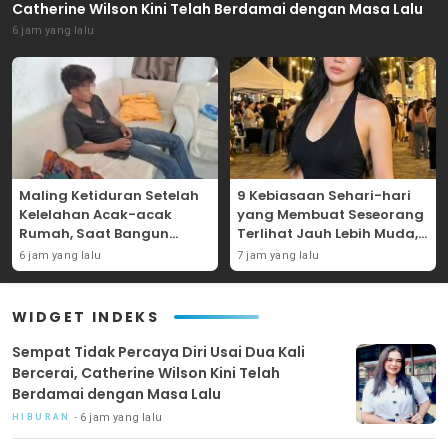
Catherine Wilson Kini Telah Berdamai dengan Masa Lalu
6 jam yang lalu
Maling Ketiduran Setelah
9 Kebiasaan Sehari-hari
Kelelahan Acak-acak
yang Membuat Seseorang
Rumah, Saat Bangun
Terlihat Jauh Lebih Muda,
Sudah Dikepung Warga
Salah Satunya Tidak
6 jam yang lalu
7 jam yang lalu
Terikat pada Penilaian
Orang Lain
WIDGET INDEKS
Sempat Tidak Percaya Diri Usai Dua Kali
Bercerai, Catherine Wilson Kini Telah
Berdamai dengan Masa Lalu
6 jam yang lalu
HIBURAN