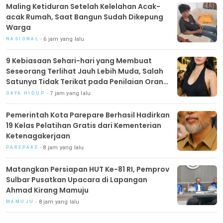
Maling Ketiduran Setelah Kelelahan Acak-
acak Rumah, Saat Bangun Sudah Dikepung
Warga
6 jam yang lalu
NASIONAL
9 Kebiasaan Sehari-hari yang Membuat
Seseorang Terlihat Jauh Lebih Muda, Salah
Satunya Tidak Terikat pada Penilaian Orang
Lain
7 jam yang lalu
GAYA HIDUP
Pemerintah Kota Parepare Berhasil Hadirkan
19 Kelas Pelatihan Gratis dari Kementerian
Ketenagakerjaan
8 jam yang lalu
PAREPARE
Matangkan Persiapan HUT Ke-81 RI, Pemprov
Sulbar Pusatkan Upacara di Lapangan
Ahmad Kirang Mamuju
8 jam yang lalu
MAMUJU