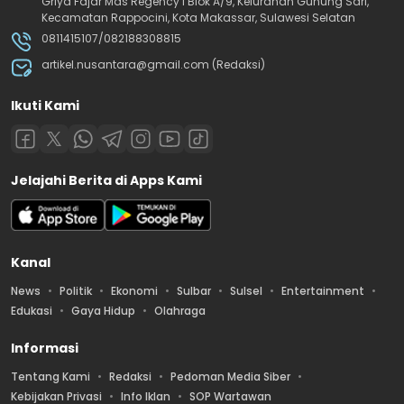
Griya Fajar Mas Regency I Blok A/9, Kelurahan Gunung Sari,
Kecamatan Rappocini, Kota Makassar, Sulawesi Selatan
0811415107/082188308815
artikel.nusantara@gmail.com (Redaksi)
Ikuti Kami
Jelajahi Berita di Apps Kami
Kanal
News
Politik
Ekonomi
Sulbar
Sulsel
Entertainment
Edukasi
Gaya Hidup
Olahraga
Informasi
Tentang Kami
Redaksi
Pedoman Media Siber
Kebijakan Privasi
Info Iklan
SOP Wartawan