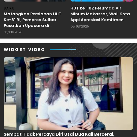
HUT ke-102 Perumda Air
BARU
Matangkan Persiapan HUT
Minum Makassar, Wali Kota
Ke-81 RI, Pemprov Sulbar
Appi Apresiasi Komitmen
Pusatkan Upacara di
Tingkatkan Pelayanan Air
06/08/2026
Lapangan Ahmad Kirang
Bersih
06/08/2026
Mamuju
WIDGET VIDEO
Sempat Tidak Percaya Diri Usai Dua Kali Bercerai,