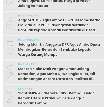
Ambo Djiwa: Kami Pantau Harga di Pasar
Jelang Ramadan
4
PASANGKAYU
Anggota DPR Agus Ambo Djiwa Bersama Ketua
PMI dan DPC PDIP Pasangkayu Serahkan
Bantuan kepada Korban Kebakaran di Desa
Kayumaloa
5
PASANGKAYU
Jelang Idulfitri, Anggota DPR Agus Ambo Djiwa
Membagikan Beras dan Sembako kepada
Warga Kurang Mampu
6
NASIONAL
Mentan Klaim Stok Pangan Aman Jelang
Ramadan, Agus Ambo Djiwa Ungkap Terjadi
Ketimpangan Antara Data dan Realitas di
Lapangan
7
EDUKASI
Siap! SMPN 4 Parepare Bakal Kembali Gelar
Kemah Literasi Pramuka, Seru dengan
Beragam Lomba