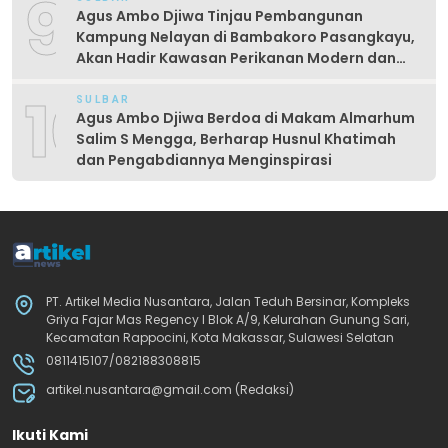
9
Agus Ambo Djiwa Tinjau Pembangunan
Kampung Nelayan di Bambakoro Pasangkayu,
Akan Hadir Kawasan Perikanan Modern dan
Produktif
10
SULBAR
Agus Ambo Djiwa Berdoa di Makam Almarhum
Salim S Mengga, Berharap Husnul Khatimah
dan Pengabdiannya Menginspirasi
PT. Artikel Media Nusantara, Jalan Teduh Bersinar, Kompleks
Griya Fajar Mas Regency I Blok A/9, Kelurahan Gunung Sari,
Kecamatan Rappocini, Kota Makassar, Sulawesi Selatan
0811415107/082188308815
artikel.nusantara@gmail.com (Redaksi)
Ikuti Kami