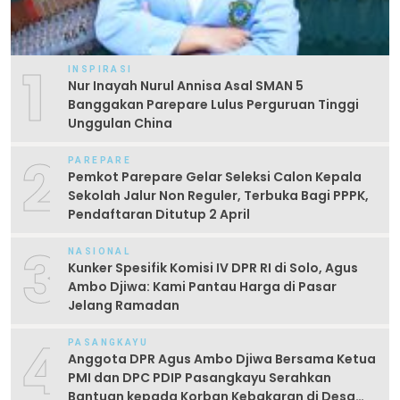
1
INSPIRASI
Nur Inayah Nurul Annisa Asal SMAN 5
Banggakan Parepare Lulus Perguruan Tinggi
Unggulan China
2
PAREPARE
Pemkot Parepare Gelar Seleksi Calon Kepala
Sekolah Jalur Non Reguler, Terbuka Bagi PPPK,
Pendaftaran Ditutup 2 April
3
NASIONAL
Kunker Spesifik Komisi IV DPR RI di Solo, Agus
Ambo Djiwa: Kami Pantau Harga di Pasar
Jelang Ramadan
4
PASANGKAYU
Anggota DPR Agus Ambo Djiwa Bersama Ketua
PMI dan DPC PDIP Pasangkayu Serahkan
Bantuan kepada Korban Kebakaran di Desa