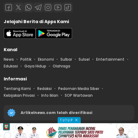
Jelajahi Berita di Apps Kami
Kanal
News
Politik
Ekonomi
Sulbar
Sulsel
Entertainment
Edukasi
Gaya Hidup
Olahraga
Informasi
Tentang Kami
Redaksi
Pedoman Media Siber
Kebijakan Privasi
Info Iklan
SOP Wartawan
Artikelnews.com telah diverifikasi
TUTUP
2026 © PT. Artikel Media Nusantara – All Rights Reserved.