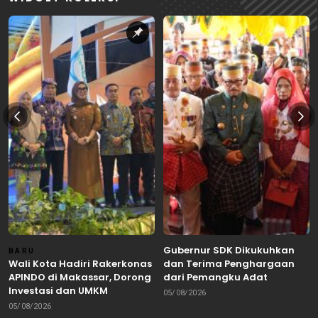
Gubernur SDK Dikukuhkan
BARU
Wali Kota Hadiri Rakerkonas
dan Terima Penghargaan
APINDO di Makassar, Dorong
dari Pemangku Adat
Investasi dan UMKM
Arajang Balanipa Mandar
05/08/2026
Parepare Tembus Pasar
05/08/2026
Global