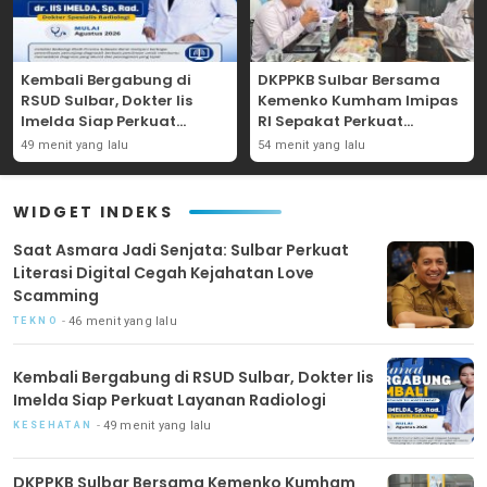
Kembali Bergabung di
DKPPKB Sulbar Bersama
RSUD Sulbar, Dokter Iis
Kemenko Kumham Imipas
Imelda Siap Perkuat
RI Sepakat Perkuat
Layanan Radiologi
Pelayanan Kesehatan bagi
49 menit yang lalu
54 menit yang lalu
Kelompok Rentan
WIDGET INDEKS
Saat Asmara Jadi Senjata: Sulbar Perkuat
Literasi Digital Cegah Kejahatan Love
Scamming
46 menit yang lalu
TEKNO
Kembali Bergabung di RSUD Sulbar, Dokter Iis
Imelda Siap Perkuat Layanan Radiologi
49 menit yang lalu
KESEHATAN
DKPPKB Sulbar Bersama Kemenko Kumham