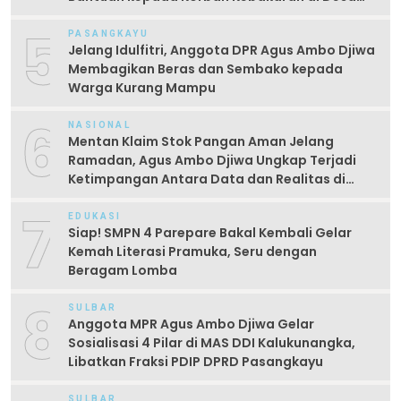
Kayumaloa
5
PASANGKAYU
Jelang Idulfitri, Anggota DPR Agus Ambo Djiwa
Membagikan Beras dan Sembako kepada
Warga Kurang Mampu
6
NASIONAL
Mentan Klaim Stok Pangan Aman Jelang
Ramadan, Agus Ambo Djiwa Ungkap Terjadi
Ketimpangan Antara Data dan Realitas di
Lapangan
7
EDUKASI
Siap! SMPN 4 Parepare Bakal Kembali Gelar
Kemah Literasi Pramuka, Seru dengan
Beragam Lomba
8
SULBAR
Anggota MPR Agus Ambo Djiwa Gelar
Sosialisasi 4 Pilar di MAS DDI Kalukunangka,
Libatkan Fraksi PDIP DPRD Pasangkayu
SULBAR