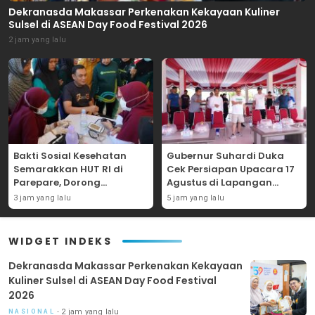
Dekranasda Makassar Perkenakan Kekayaan Kuliner
Sulsel di ASEAN Day Food Festival 2026
2 jam yang lalu
Bakti Sosial Kesehatan
Gubernur Suhardi Duka
Semarakkan HUT RI di
Cek Persiapan Upacara 17
Parepare, Dorong
Agustus di Lapangan
Peningkatan Kesehatan
Ahmad Kirang, Capai 80
3 jam yang lalu
5 jam yang lalu
Masyarakat di Hari
Persen
Merdeka
WIDGET INDEKS
Dekranasda Makassar Perkenakan Kekayaan
Kuliner Sulsel di ASEAN Day Food Festival
2026
2 jam yang lalu
NASIONAL