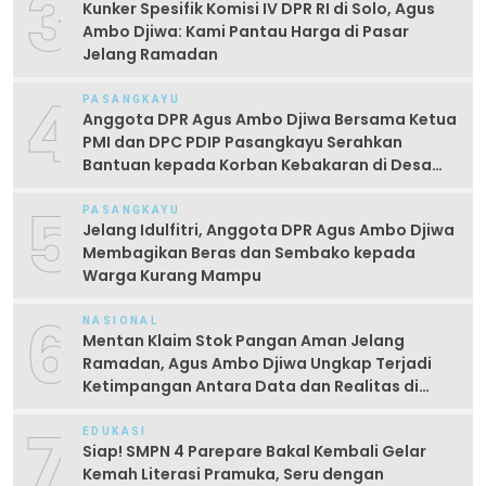
3
Kunker Spesifik Komisi IV DPR RI di Solo, Agus
Ambo Djiwa: Kami Pantau Harga di Pasar
Jelang Ramadan
4
PASANGKAYU
Anggota DPR Agus Ambo Djiwa Bersama Ketua
PMI dan DPC PDIP Pasangkayu Serahkan
Bantuan kepada Korban Kebakaran di Desa
Kayumaloa
5
PASANGKAYU
Jelang Idulfitri, Anggota DPR Agus Ambo Djiwa
Membagikan Beras dan Sembako kepada
Warga Kurang Mampu
6
NASIONAL
Mentan Klaim Stok Pangan Aman Jelang
Ramadan, Agus Ambo Djiwa Ungkap Terjadi
Ketimpangan Antara Data dan Realitas di
Lapangan
7
EDUKASI
Siap! SMPN 4 Parepare Bakal Kembali Gelar
Kemah Literasi Pramuka, Seru dengan