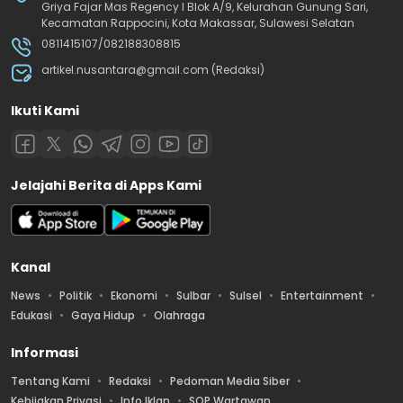
Griya Fajar Mas Regency I Blok A/9, Kelurahan Gunung Sari,
Kecamatan Rappocini, Kota Makassar, Sulawesi Selatan
0811415107/082188308815
artikel.nusantara@gmail.com (Redaksi)
Ikuti Kami
Jelajahi Berita di Apps Kami
Kanal
News
Politik
Ekonomi
Sulbar
Sulsel
Entertainment
Edukasi
Gaya Hidup
Olahraga
Informasi
Tentang Kami
Redaksi
Pedoman Media Siber
Kebijakan Privasi
Info Iklan
SOP Wartawan