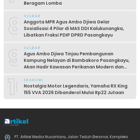
Beragam Lomba
8
SULBAR
Anggota MPR Agus Ambo Djiwa Gelar
Sosialisasi 4 Pilar di MAS DDI Kalukunangka,
Libatkan Fraksi PDIP DPRD Pasangkayu
9
SULBAR
Agus Ambo Djiwa Tinjau Pembangunan
Kampung Nelayan di Bambakoro Pasangkayu,
Akan Hadir Kawasan Perikanan Modern dan
Produktif
10
EKONOMI
Nostalgia Motor Legendaris, Yamaha RX King
155 VVA 2026 Dibanderol Mulai Rp22 Jutaan
PT. Artikel Media Nusantara, Jalan Teduh Bersinar, Kompleks