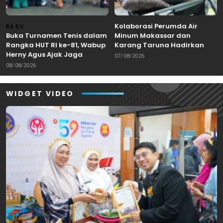
Kolaborasi Perumda Air
BARU
Buka Turnamen Tenis dalam
Minum Makassar dan
Rangka HUT RI ke-81, Wabup
Karang Taruna Hadirkan
Herny Agus Ajak Jaga
Aksi Donor Darah untuk
07/08/2026
Kebersamaan dan
Kemanusiaan
08/08/2026
Sportivitas
WIDGET VIDEO