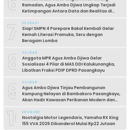
6
Ramadan, Agus Ambo Djiwa Ungkap Terjadi
Ketimpangan Antara Data dan Realitas di
Lapangan
7
EDUKASI
Siap! SMPN 4 Parepare Bakal Kembali Gelar
Kemah Literasi Pramuka, Seru dengan
Beragam Lomba
8
SULBAR
Anggota MPR Agus Ambo Djiwa Gelar
Sosialisasi 4 Pilar di MAS DDI Kalukunangka,
Libatkan Fraksi PDIP DPRD Pasangkayu
9
SULBAR
Agus Ambo Djiwa Tinjau Pembangunan
Kampung Nelayan di Bambakoro Pasangkayu,
Akan Hadir Kawasan Perikanan Modern dan
Produktif
10
EKONOMI
Nostalgia Motor Legendaris, Yamaha RX King
155 VVA 2026 Dibanderol Mulai Rp22 Jutaan