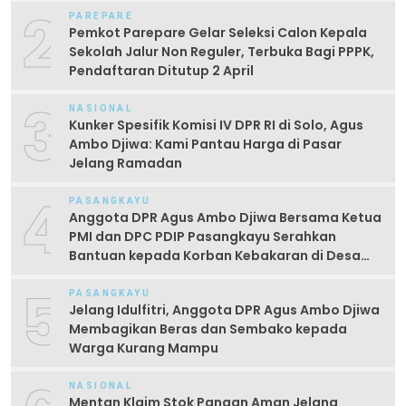
2
PAREPARE
Pemkot Parepare Gelar Seleksi Calon Kepala
Sekolah Jalur Non Reguler, Terbuka Bagi PPPK,
Pendaftaran Ditutup 2 April
3
NASIONAL
Kunker Spesifik Komisi IV DPR RI di Solo, Agus
Ambo Djiwa: Kami Pantau Harga di Pasar
Jelang Ramadan
4
PASANGKAYU
Anggota DPR Agus Ambo Djiwa Bersama Ketua
PMI dan DPC PDIP Pasangkayu Serahkan
Bantuan kepada Korban Kebakaran di Desa
Kayumaloa
5
PASANGKAYU
Jelang Idulfitri, Anggota DPR Agus Ambo Djiwa
Membagikan Beras dan Sembako kepada
Warga Kurang Mampu
NASIONAL
Mentan Klaim Stok Pangan Aman Jelang