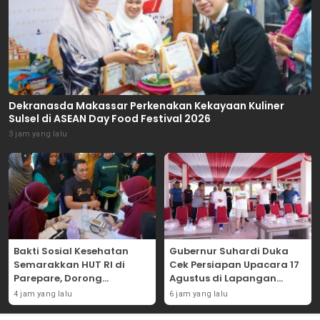
Dekranasda Makassar Perkenakan Kekayaan Kuliner
Sulsel di ASEAN Day Food Festival 2026
3 jam yang lalu
Bakti Sosial Kesehatan
Gubernur Suhardi Duka
Semarakkan HUT RI di
Cek Persiapan Upacara 17
Parepare, Dorong
Agustus di Lapangan
Peningkatan Kesehatan
Ahmad Kirang, Capai 80
4 jam yang lalu
6 jam yang lalu
Masyarakat di Hari
Persen
Merdeka