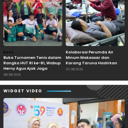
Kolaborasi Perumda Air
BARU
Buka Turnamen Tenis dalam
Minum Makassar dan
Rangka HUT RI ke-81, Wabup
Karang Taruna Hadirkan
Herny Agus Ajak Jaga
Aksi Donor Darah untuk
07/08/2026
Kebersamaan dan
Kemanusiaan
08/08/2026
Sportivitas
WIDGET VIDEO