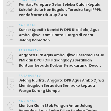
2
Pemkot Parepare Gelar Seleksi Calon Kepala
Sekolah Jalur Non Reguler, Terbuka Bagi PPPK,
Pendaftaran Ditutup 2 April
3
NASIONAL
Kunker Spesifik Komisi IV DPR RI di Solo, Agus
Ambo Djiwa: Kami Pantau Harga di Pasar
Jelang Ramadan
4
PASANGKAYU
Anggota DPR Agus Ambo Djiwa Bersama Ketua
PMI dan DPC PDIP Pasangkayu Serahkan
Bantuan kepada Korban Kebakaran di Desa
Kayumaloa
5
PASANGKAYU
Jelang Idulfitri, Anggota DPR Agus Ambo Djiwa
Membagikan Beras dan Sembako kepada
Warga Kurang Mampu
6
NASIONAL
Mentan Klaim Stok Pangan Aman Jelang
Ramadan, Agus Ambo Djiwa Ungkap Terjadi