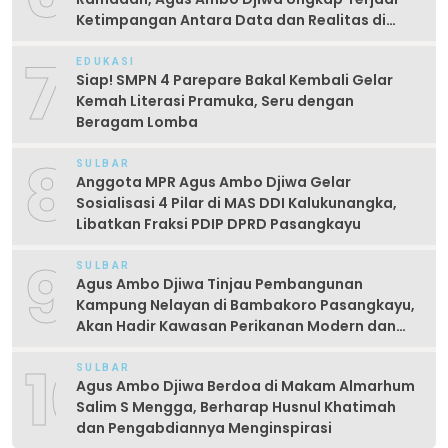
Ketimpangan Antara Data dan Realitas di
Lapangan
7
EDUKASI
Siap! SMPN 4 Parepare Bakal Kembali Gelar
Kemah Literasi Pramuka, Seru dengan
Beragam Lomba
8
SULBAR
Anggota MPR Agus Ambo Djiwa Gelar
Sosialisasi 4 Pilar di MAS DDI Kalukunangka,
Libatkan Fraksi PDIP DPRD Pasangkayu
9
SULBAR
Agus Ambo Djiwa Tinjau Pembangunan
Kampung Nelayan di Bambakoro Pasangkayu,
Akan Hadir Kawasan Perikanan Modern dan
Produktif
10
SULBAR
Agus Ambo Djiwa Berdoa di Makam Almarhum
Salim S Mengga, Berharap Husnul Khatimah
dan Pengabdiannya Menginspirasi