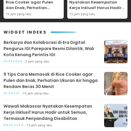
Rice Cooker agar Pulen
Nyatakan Kesempatan
dan Enak, Perhatian
Kerja Inklusif Harus Hadir
Ukuran Air hingga Rendam
untuk Semua, Termasuk
15 jam yang lalu
15 jam yang lalu
Beras 30 Menit
Penyandang Disabilitas
WIDGET INDEKS
Berkarya dan Kolaborasi di Era Digital:
Pengurus IGI Parepare Resmi Dilantik, Wali
Kota Kenang Perintis IGI
2 jam yang lalu
PAREPARE
9 Tips Cara Memasak di Rice Cooker agar
Pulen dan Enak, Perhatian Ukuran Air hingga
Rendam Beras 30 Menit
15 jam yang lalu
EDUKASI
Wawali Makassar Nyatakan Kesempatan
Kerja Inklusif Harus Hadir untuk Semua,
Termasuk Penyandang Disabilitas
15 jam yang lalu
MAKASSAR