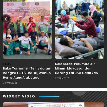
Kolaborasi Perumda Air
BARU
Buka Turnamen Tenis dalam
Minum Makassar dan
Rangka HUT RI ke-81, Wabup
Karang Taruna Hadirkan
Herny Agus Ajak Jaga
Aksi Donor Darah untuk
07/08/2026
Kebersamaan dan
Kemanusiaan
08/08/2026
Sportivitas
WIDGET VIDEO