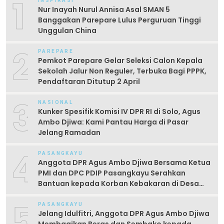
1
INSPIRASI
Nur Inayah Nurul Annisa Asal SMAN 5
Banggakan Parepare Lulus Perguruan Tinggi
Unggulan China
2
PAREPARE
Pemkot Parepare Gelar Seleksi Calon Kepala
Sekolah Jalur Non Reguler, Terbuka Bagi PPPK,
Pendaftaran Ditutup 2 April
3
NASIONAL
Kunker Spesifik Komisi IV DPR RI di Solo, Agus
Ambo Djiwa: Kami Pantau Harga di Pasar
Jelang Ramadan
4
PASANGKAYU
Anggota DPR Agus Ambo Djiwa Bersama Ketua
PMI dan DPC PDIP Pasangkayu Serahkan
Bantuan kepada Korban Kebakaran di Desa
Kayumaloa
5
PASANGKAYU
Jelang Idulfitri, Anggota DPR Agus Ambo Djiwa