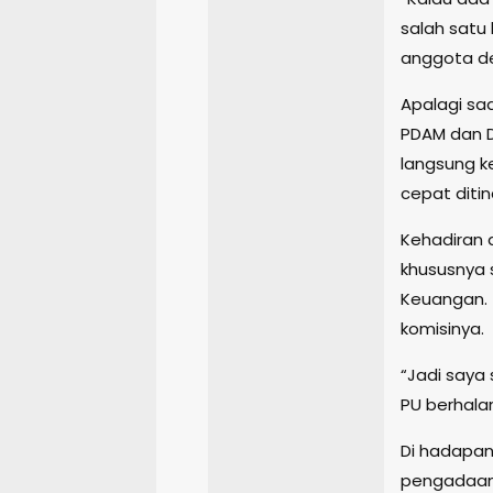
salah satu
anggota d
Apalagi saa
PDAM dan 
langsung k
cepat ditin
Kehadiran 
khususnya 
Keuangan. 
komisinya.
“Jadi saya
PU berhalang
Di hadapan
pengadaan 