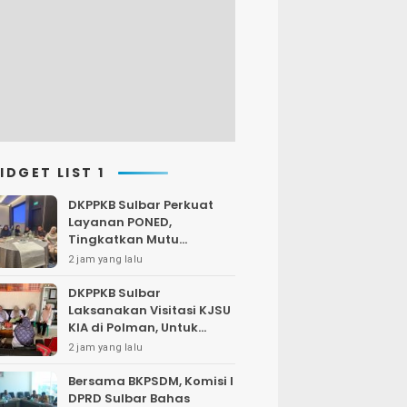
IDGET LIST 1
DKPPKB Sulbar Perkuat
Layanan PONED,
Tingkatkan Mutu
Pelayanan Ibu dan Bayi
2 jam yang lalu
Baru Lahir
DKPPKB Sulbar
Laksanakan Visitasi KJSU
KIA di Polman, Untuk
Percepat Penguatan
2 jam yang lalu
Layanan Rujukan
Prioritas
Bersama BKPSDM, Komisi I
DPRD Sulbar Bahas