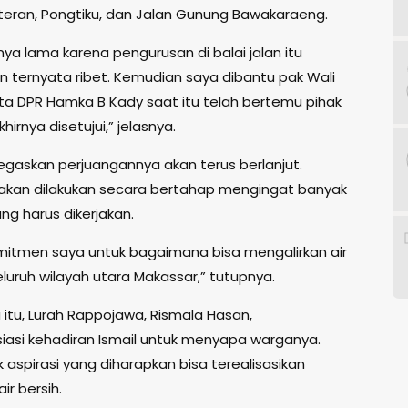
eteran, Pongtiku, dan Jalan Gunung Bawakaraeng.
nya lama karena pengurusan di balai jalan itu
 ternyata ribet. Kemudian saya dibantu pak Wali
a DPR Hamka B Kady saat itu telah bertemu pihak
hirnya disetujui,” jelasnya.
egaskan perjuangannya akan terus berlanjut.
akan dilakukan secara bertahap mengingat banyak
ang harus dikerjakan.
komitmen saya untuk bagaimana bisa mengalirkan air
eluruh wilayah utara Makassar,” tutupnya.
itu, Lurah Rappojawa, Rismala Hasan,
asi kehadiran Ismail untuk menyapa warganya.
aspirasi yang diharapkan bisa terealisasikan
r bersih.