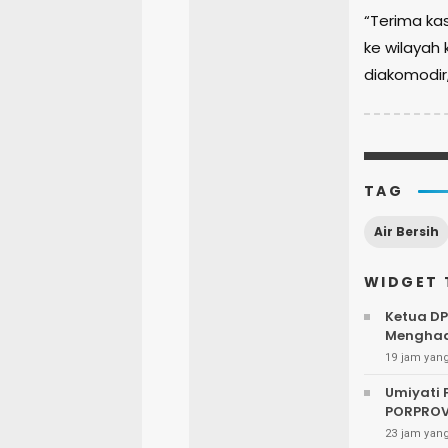
“Terima k
ke wilayah 
diakomodir,
TAG
Air Bersih
WIDGET 
Ketua D
Menghadi
19 jam yang
Umiyati 
PORPROV
23 jam yang