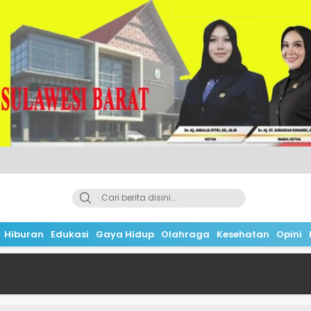
Hiburan
Edukasi
Gaya Hidup
Olahraga
Kesehatan
Opini