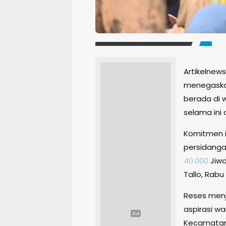
Artikelnew
menegaska
berada di 
selama ini 
Komitmen i
persidanga
40.000
Jiwa
Tallo, Rabu 
Reses menj
aspirasi w
Kecamatan 