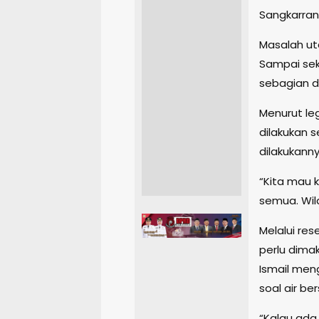
Sangkarran
Masalah ut
Sampai sek
sebagian d
Menurut leg
dilakukan s
dilakukanny
“Kita mau k
semua. Wil
Melalui re
perlu dima
Ismail men
soal air ber
“Kalau ada 