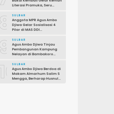
Bakal Kembali Gelar Kemah
Literasi Pramuka, Seru
dengan Beragam Lomba
8
SULBAR
Anggota MPR Agus Ambo
Djiwa Gelar Sosialisasi 4
Pilar di MAS DDI
Kalukunangka, Libatkan
9
Fraksi PDIP DPRD
SULBAR
Pasangkayu
Agus Ambo Djiwa Tinjau
Pembangunan Kampung
Nelayan di Bambakoro
Pasangkayu, Akan Hadir
10
Kawasan Perikanan Modern
SULBAR
dan Produktif
Agus Ambo Djiwa Berdoa di
Makam Almarhum Salim S
Mengga, Berharap Husnul
Khatimah dan
Pengabdiannya
Menginspirasi