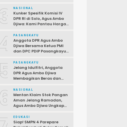
Terbuka Bagi PPPK,
3
Pendaftaran Ditutup 2 April
NASIONAL
Kunker Spesifik Komisi IV
DPR RI di Solo, Agus Ambo
Djiwa: Kami Pantau Harga
di Pasar Jelang Ramadan
4
PASANGKAYU
Anggota DPR Agus Ambo
Djiwa Bersama Ketua PMI
dan DPC PDIP Pasangkayu
Serahkan Bantuan kepada
5
Korban Kebakaran di Desa
PASANGKAYU
Kayumaloa
Jelang Idulfitri, Anggota
DPR Agus Ambo Djiwa
Membagikan Beras dan
Sembako kepada Warga
6
Kurang Mampu
NASIONAL
Mentan Klaim Stok Pangan
Aman Jelang Ramadan,
Agus Ambo Djiwa Ungkap
Terjadi Ketimpangan
7
Antara Data dan Realitas di
EDUKASI
Lapangan
Siap! SMPN 4 Parepare