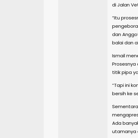
di Jalan V
“Itu proses
pengeboran
dan Anggot
balai dan ak
Ismail men
Prosesnya 
titik pipa y
“Tapi ini 
bersih ke s
Sementara 
mengapresi
Ada banyak 
utamanya ai