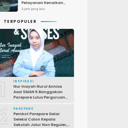
Pelayanan Kenaikan
Pangkat PNS
2 jam yang lalu
TERPOPULER
1
INSPIRASI
Nur Inayah Nurul Annisa
Asal SMAN 5 Banggakan
Parepare Lulus Perguruan
Tinggi Unggulan China
2
PAREPARE
Pemkot Parepare Gelar
Seleksi Calon Kepala
Sekolah Jalur Non Reguler,