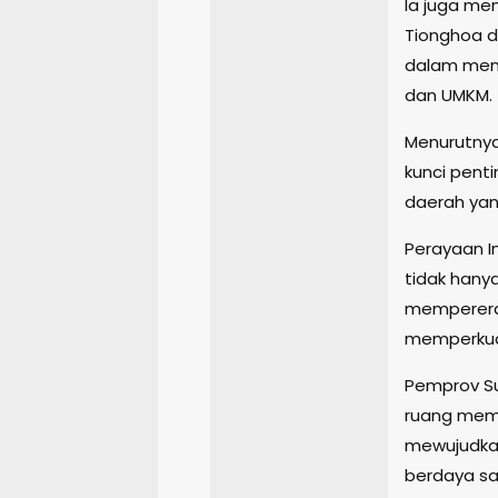
Ia juga me
Tionghoa d
dalam meng
dan UMKM.
Menurutnya
kunci pen
daerah yang
Perayaan Im
tidak hany
mempererat
memperkua
Pemprov Su
ruang memp
mewujudkan
berdaya sa