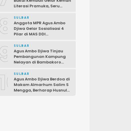
Bakal Kembali Gelar Kemah
Literasi Pramuka, Seru
dengan Beragam Lomba
8
SULBAR
Anggota MPR Agus Ambo
Djiwa Gelar Sosialisasi 4
Pilar di MAS DDI
Kalukunangka, Libatkan
9
Fraksi PDIP DPRD
SULBAR
Pasangkayu
Agus Ambo Djiwa Tinjau
Pembangunan Kampung
Nelayan di Bambakoro
Pasangkayu, Akan Hadir
10
Kawasan Perikanan Modern
SULBAR
dan Produktif
Agus Ambo Djiwa Berdoa di
Makam Almarhum Salim S
Mengga, Berharap Husnul
Khatimah dan
Pengabdiannya
Menginspirasi