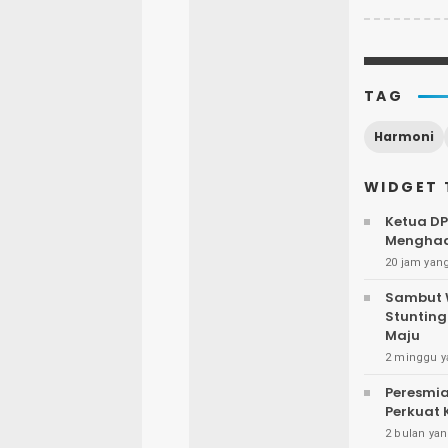
TAG
Harmoni
WIDGET 
Ketua D
Menghadi
20 jam yang
Sambut W
Stunting 
Maju
2 minggu y
Peresmia
Perkuat
2 bulan yan