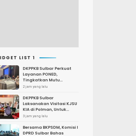
IDGET LIST 1
DKPPKB Sulbar Perkuat
Layanan PONED,
Tingkatkan Mutu
Pelayanan Ibu dan Bayi
2 jam yang lalu
Baru Lahir
DKPPKB Sulbar
Laksanakan Visitasi KJSU
KIA di Polman, Untuk
Percepat Penguatan
3 jam yang lalu
Layanan Rujukan
Prioritas
Bersama BKPSDM, Komisi I
DPRD Sulbar Bahas