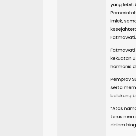
yang lebih 
Pemerintah
Imlek, sem
kesejahter
Fatmawati.
Fatmawati
kekuatan 
harmonis d
Pemprov Su
serta memp
belakang 
“Atas nama 
terus memp
dalam bing