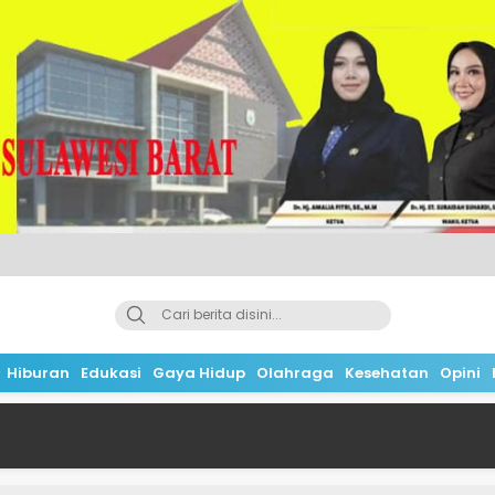
Hiburan
Edukasi
Gaya Hidup
Olahraga
Kesehatan
Opini