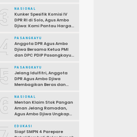
Terbuka Bagi PPPK,
3
Pendaftaran Ditutup 2 April
NASIONAL
Kunker Spesifik Komisi IV
DPR RI di Solo, Agus Ambo
Djiwa: Kami Pantau Harga
di Pasar Jelang Ramadan
4
PASANGKAYU
Anggota DPR Agus Ambo
Djiwa Bersama Ketua PMI
dan DPC PDIP Pasangkayu
Serahkan Bantuan kepada
5
Korban Kebakaran di Desa
PASANGKAYU
Kayumaloa
Jelang Idulfitri, Anggota
DPR Agus Ambo Djiwa
Membagikan Beras dan
Sembako kepada Warga
6
Kurang Mampu
NASIONAL
Mentan Klaim Stok Pangan
Aman Jelang Ramadan,
Agus Ambo Djiwa Ungkap
Terjadi Ketimpangan
7
Antara Data dan Realitas di
EDUKASI
Lapangan
Siap! SMPN 4 Parepare