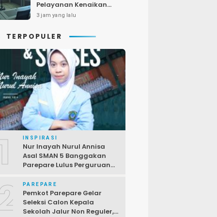
Pelayanan Kenaikan
Pangkat PNS
3 jam yang lalu
TERPOPULER
1
INSPIRASI
Nur Inayah Nurul Annisa
Asal SMAN 5 Banggakan
Parepare Lulus Perguruan
Tinggi Unggulan China
2
PAREPARE
Pemkot Parepare Gelar
Seleksi Calon Kepala
Sekolah Jalur Non Reguler,