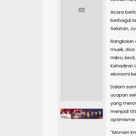
Acara berla
berbagai la
Selatan, Ju
Rangkaian a
musik, doa 
mikro, kec
Kehadiran
ekonomi ke
Dalam sam
ucapan sel
yang mera
menjadi ti
optimisme
“Momen Iml