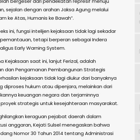
 telah bergeser dari pendekatan represif menuju
, sejalan dengan arahan Jaksa Agung melalui
jam ke Atas, Humanis ke Bawah”.
ks ini, fungsi intelijen kejaksaan tidak lagi sekadar
pemantauan, tetapi berperan sebagai Indera
aligus Early Warning System.
 Kejaksaan saat ini, lanjut Ferizal, adalah
n dan Pengamanan Pembangunan Strategis
rhasilan kejaksaan tidak lagi diukur dari banyaknya
g diproses hukum atau dipenjara, melainkan dari
kannya keuangan negara dan terjaminnya
 proyek strategis untuk kesejahteraan masyarakat.
hilangkan keraguan pejabat daerah dalam
si anggaran, Kejati Sulsel menegaskan bahwa
ang Nomor 30 Tahun 2014 tentang Administrasi