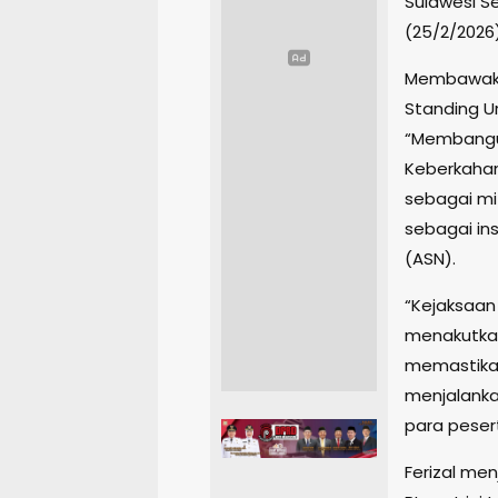
Sulawesi S
(25/2/2026)
Membawaka
Standing 
“Membangu
Keberkahan
sebagai mi
sebagai ins
(ASN).
“Kejaksaan 
menakutkan
memastika
menjalanka
para peser
Ferizal me