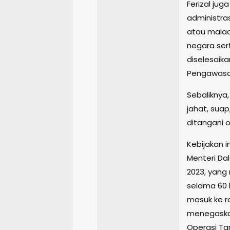
Ferizal ju
administras
atau malad
negara sert
diselesaik
Pengawasan
Sebaliknya
jahat, suap
ditangani 
Kebijakan 
Menteri Da
2023, yang
selama 60 
masuk ke r
menegaskan
Operasi Tan