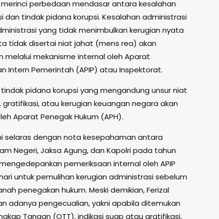
ga merinci perbedaan mendasar antara kesalahan
i dan tindak pidana korupsi. Kesalahan administrasi
ministrasi yang tidak menimbulkan kerugian nyata
a tidak disertai niat jahat (mens rea) akan
an melalui mekanisme internal oleh Aparat
 Intern Pemerintah (APIP) atau Inspektorat.
, tindak pidana korupsi yang mengandung unsur niat
, gratifikasi, atau kerugian keuangan negara akan
oleh Aparat Penegak Hukum (APH).
ini selaras dengan nota kesepahaman antara
lam Negeri, Jaksa Agung, dan Kapolri pada tahun
 mengedepankan pemeriksaan internal oleh APIP
hari untuk pemulihan kerugian administrasi sebelum
anah penegakan hukum. Meski demikian, Ferizal
 adanya pengecualian, yakni apabila ditemukan
gkap Tangan (OTT), indikasi suap atau gratifikasi,