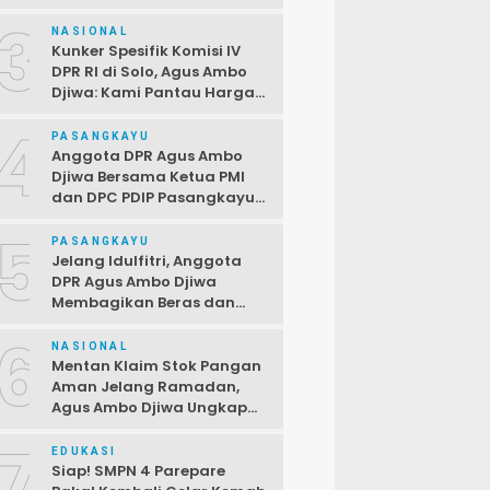
Terbuka Bagi PPPK,
3
Pendaftaran Ditutup 2 April
NASIONAL
Kunker Spesifik Komisi IV
DPR RI di Solo, Agus Ambo
Djiwa: Kami Pantau Harga
di Pasar Jelang Ramadan
4
PASANGKAYU
Anggota DPR Agus Ambo
Djiwa Bersama Ketua PMI
dan DPC PDIP Pasangkayu
Serahkan Bantuan kepada
5
Korban Kebakaran di Desa
PASANGKAYU
Kayumaloa
Jelang Idulfitri, Anggota
DPR Agus Ambo Djiwa
Membagikan Beras dan
Sembako kepada Warga
6
Kurang Mampu
NASIONAL
Mentan Klaim Stok Pangan
Aman Jelang Ramadan,
Agus Ambo Djiwa Ungkap
Terjadi Ketimpangan
7
Antara Data dan Realitas di
EDUKASI
Lapangan
Siap! SMPN 4 Parepare