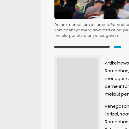
Dalam momentum bulan suci Ramadhan,
komitmennya mengawal tata kelola peme
melalui pendekatan pencegahan.
Artikelnew
Ramadhan, 
menegaska
pemerintaha
melalui pe
Penegasan i
Ferizal, s
Ramadhan L