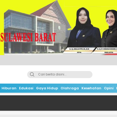
Hiburan
Edukasi
Gaya Hidup
Olahraga
Kesehatan
Opini