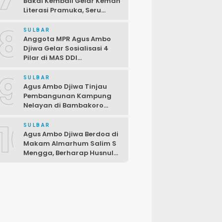
Bakal Kembali Gelar Kemah
Literasi Pramuka, Seru
dengan Beragam Lomba
8
SULBAR
Anggota MPR Agus Ambo
Djiwa Gelar Sosialisasi 4
Pilar di MAS DDI
Kalukunangka, Libatkan
9
Fraksi PDIP DPRD
SULBAR
Pasangkayu
Agus Ambo Djiwa Tinjau
Pembangunan Kampung
Nelayan di Bambakoro
Pasangkayu, Akan Hadir
10
Kawasan Perikanan Modern
SULBAR
dan Produktif
Agus Ambo Djiwa Berdoa di
Makam Almarhum Salim S
Mengga, Berharap Husnul
Khatimah dan
Pengabdiannya
Menginspirasi