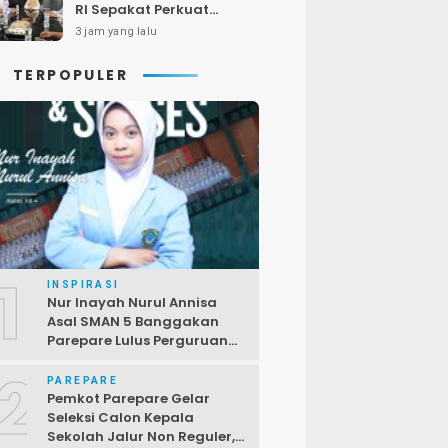
RI Sepakat Perkuat
Pelayanan Kesehatan
3 jam yang lalu
bagi Kelompok Rentan
TERPOPULER
1
INSPIRASI
Nur Inayah Nurul Annisa
Asal SMAN 5 Banggakan
Parepare Lulus Perguruan
Tinggi Unggulan China
2
PAREPARE
Pemkot Parepare Gelar
Seleksi Calon Kepala
Sekolah Jalur Non Reguler,