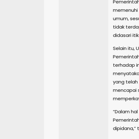
Pemerintah
memenuhi e
umum, sesu
tidak terda
didasari iti
Selain itu
Pemerintah
terhadap i
menyatakan
yang telah
mencapai s
memperkaya 
“Dalam hal
Pemerintah
dipidana,” t