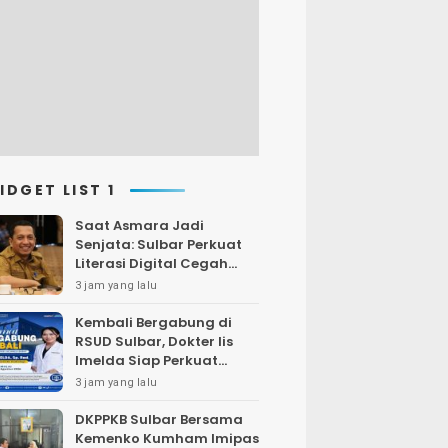
IDGET LIST 1
Saat Asmara Jadi
Senjata: Sulbar Perkuat
Literasi Digital Cegah
Kejahatan Love
3 jam yang lalu
Scamming
Kembali Bergabung di
RSUD Sulbar, Dokter Iis
Imelda Siap Perkuat
Layanan Radiologi
3 jam yang lalu
DKPPKB Sulbar Bersama
Kemenko Kumham Imipas