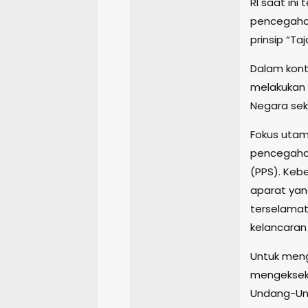
RI saat ini
pencegahan
prinsip “Ta
Dalam konte
melakukan 
Negara sek
Fokus utama
pencegaha
(PPS). Kebe
aparat yan
terselamat
kelancaran
Untuk meng
mengekseku
Undang-Und