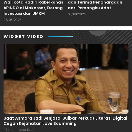
Wali Kota Hadiri Rakerkonas
dan Terima Penghargaan
APINDO di Makassar, Dorong
dari Pemangku Adat
Investasi dan UMKM
Arajang Balanipa Mandar
05/08/2026
Parepare Tembus Pasar
05/08/2026
Global
WIDGET VIDEO
Saat Asmara Jadi Senjata: Sulbar Perkuat Literasi Digital
Cegah Kejahatan Love Scamming
44 menit yang lalu