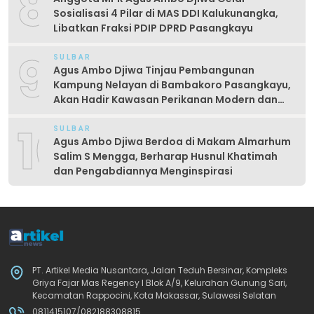
8
Sosialisasi 4 Pilar di MAS DDI Kalukunangka,
Libatkan Fraksi PDIP DPRD Pasangkayu
9
SULBAR
Agus Ambo Djiwa Tinjau Pembangunan
Kampung Nelayan di Bambakoro Pasangkayu,
Akan Hadir Kawasan Perikanan Modern dan
Produktif
10
SULBAR
Agus Ambo Djiwa Berdoa di Makam Almarhum
Salim S Mengga, Berharap Husnul Khatimah
dan Pengabdiannya Menginspirasi
PT. Artikel Media Nusantara, Jalan Teduh Bersinar, Kompleks
Griya Fajar Mas Regency I Blok A/9, Kelurahan Gunung Sari,
Kecamatan Rappocini, Kota Makassar, Sulawesi Selatan
0811415107/082188308815