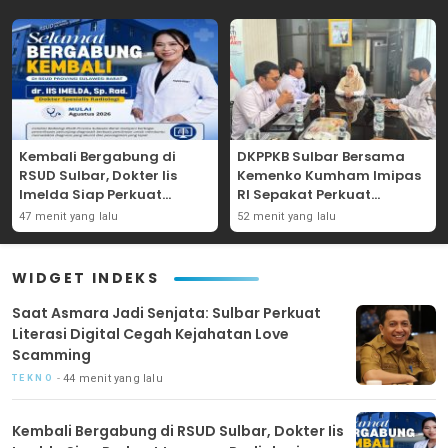
Kembali Bergabung di
DKPPKB Sulbar Bersama
RSUD Sulbar, Dokter Iis
Kemenko Kumham Imipas
Imelda Siap Perkuat
RI Sepakat Perkuat
Layanan Radiologi
Pelayanan Kesehatan bagi
47 menit yang lalu
52 menit yang lalu
Kelompok Rentan
WIDGET INDEKS
Saat Asmara Jadi Senjata: Sulbar Perkuat
Literasi Digital Cegah Kejahatan Love
Scamming
44 menit yang lalu
TEKNO
Kembali Bergabung di RSUD Sulbar, Dokter Iis