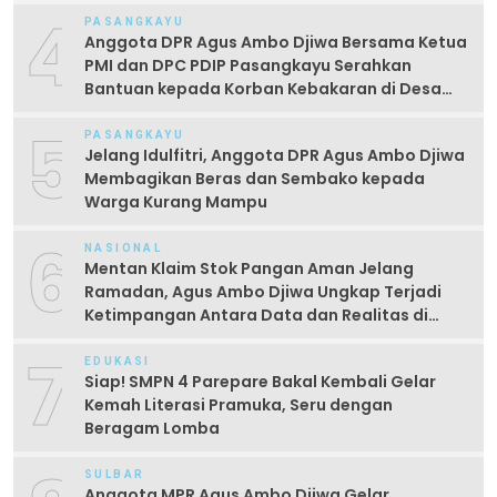
4
PASANGKAYU
Anggota DPR Agus Ambo Djiwa Bersama Ketua
PMI dan DPC PDIP Pasangkayu Serahkan
Bantuan kepada Korban Kebakaran di Desa
Kayumaloa
5
PASANGKAYU
Jelang Idulfitri, Anggota DPR Agus Ambo Djiwa
Membagikan Beras dan Sembako kepada
Warga Kurang Mampu
6
NASIONAL
Mentan Klaim Stok Pangan Aman Jelang
Ramadan, Agus Ambo Djiwa Ungkap Terjadi
Ketimpangan Antara Data dan Realitas di
Lapangan
7
EDUKASI
Siap! SMPN 4 Parepare Bakal Kembali Gelar
Kemah Literasi Pramuka, Seru dengan
Beragam Lomba
SULBAR
Anggota MPR Agus Ambo Djiwa Gelar