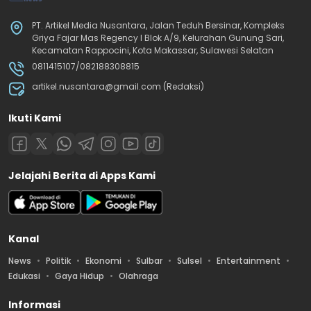
PT. Artikel Media Nusantara, Jalan Teduh Bersinar, Kompleks
Griya Fajar Mas Regency I Blok A/9, Kelurahan Gunung Sari,
Kecamatan Rappocini, Kota Makassar, Sulawesi Selatan
0811415107/082188308815
artikel.nusantara@gmail.com (Redaksi)
Ikuti Kami
Jelajahi Berita di Apps Kami
Kanal
News
Politik
Ekonomi
Sulbar
Sulsel
Entertainment
Edukasi
Gaya Hidup
Olahraga
Informasi