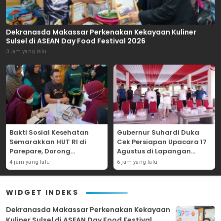
Dekranasda Makassar Perkenakan Kekayaan Kuliner
Sulsel di ASEAN Day Food Festival 2026
3 jam yang lalu
Bakti Sosial Kesehatan
Gubernur Suhardi Duka
Semarakkan HUT RI di
Cek Persiapan Upacara 17
Parepare, Dorong
Agustus di Lapangan
Peningkatan Kesehatan
Ahmad Kirang, Capai 80
4 jam yang lalu
6 jam yang lalu
Masyarakat di Hari
Persen
Merdeka
WIDGET INDEKS
Dekranasda Makassar Perkenakan Kekayaan
Kuliner Sulsel di ASEAN Day Food Festival