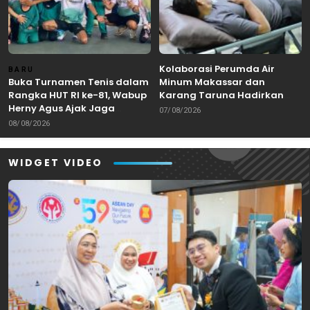
Kolaborasi Perumda Air
BARU
Buka Turnamen Tenis dalam
Minum Makassar dan
Rangka HUT RI ke-81, Wabup
Karang Taruna Hadirkan
Herny Agus Ajak Jaga
Aksi Donor Darah untuk
07/08/2026
Kebersamaan dan
Kemanusiaan
08/08/2026
Sportivitas
WIDGET VIDEO