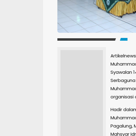
Artikelnew
Muhammadi
Syawalan 1
Serbaguna A
Muhammadiy
organisas
Hadir dala
Muhammadiy
Pagalung, M.
Mahsyar Idr