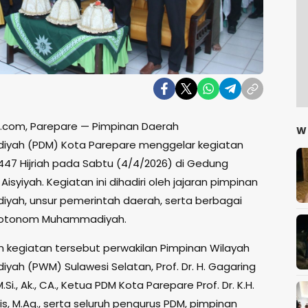
s.com, Parepare — Pimpinan Daerah
W
yah (PDM) Kota Parepare menggelar kegiatan
447 Hijriah pada Sabtu (4/4/2026) di Gedung
isyiyah. Kegiatan ini dihadiri oleh jajaran pimpinan
ah, unsur pemerintah daerah, serta berbagai
i otonom Muhammadiyah.
m kegiatan tersebut perwakilan Pimpinan Wilayah
ah (PWM) Sulawesi Selatan, Prof. Dr. H. Gagaring
Si., Ak., CA., Ketua PDM Kota Parepare Prof. Dr. K.H.
is, M.Ag., serta seluruh pengurus PDM, pimpinan