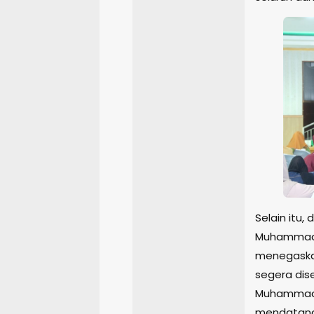
Selain itu
Muhammadiy
menegaska
segera dis
Muhammadiy
mendatang