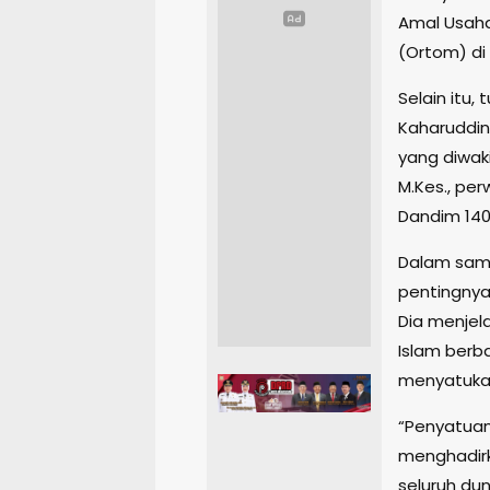
Amal Usah
(Ortom) di
Selain itu,
Kaharuddin 
yang diwaki
M.Kes., pe
Dandim 140
Dalam samb
pentingnya 
Dia menjel
Islam berb
menyatukan
“Penyatuan 
menghadirk
seluruh duni