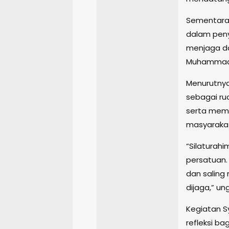
Sementara i
dalam peny
menjaga da
Muhammadi
Menurutny
sebagai r
serta memp
masyarakat
“Silaturah
persatuan.
dan saling
dijaga,” un
Kegiatan Sy
refleksi b