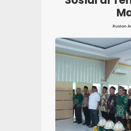
Sosial di 
Ma
Ruslan A