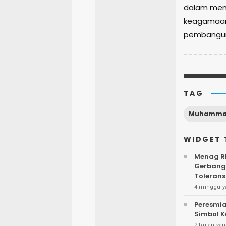
dalam memp
keagamaan,
pembangun
TAG
Muhamma
WIDGET 
Menag RI
Gerbang 
Tolerans
4 minggu y
Peresmia
Simbol K
2 bulan yan