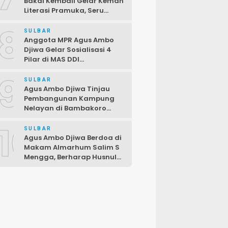
Bakal Kembali Gelar Kemah
Literasi Pramuka, Seru
dengan Beragam Lomba
8
SULBAR
Anggota MPR Agus Ambo
Djiwa Gelar Sosialisasi 4
Pilar di MAS DDI
Kalukunangka, Libatkan
9
Fraksi PDIP DPRD
SULBAR
Pasangkayu
Agus Ambo Djiwa Tinjau
Pembangunan Kampung
Nelayan di Bambakoro
Pasangkayu, Akan Hadir
10
Kawasan Perikanan Modern
SULBAR
dan Produktif
Agus Ambo Djiwa Berdoa di
Makam Almarhum Salim S
Mengga, Berharap Husnul
Khatimah dan
Pengabdiannya
Menginspirasi