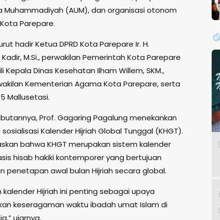
a Muhammadiyah (AUM), dan organisasi otonom
 Kota Parepare.
 turut hadir Ketua DPRD Kota Parepare Ir. H.
Kadir, M.Si., perwakilan Pemerintah Kota Parepare
li Kepala Dinas Kesehatan Ilham Willem, SKM.,
rwakilan Kementerian Agama Kota Parepare, serta
5 Mallusetasi.
utannya, Prof. Gagaring Pagalung menekankan
sosialisasi Kalender Hijriah Global Tunggal (KHGT).
askan bahwa KHGT merupakan sistem kalender
asis hisab hakiki kontemporer yang bertujuan
 penetapan awal bulan Hijriah secara global.
kalender Hijriah ini penting sebagai upaya
an keseragaman waktu ibadah umat Islam di
a,” ujarnya.