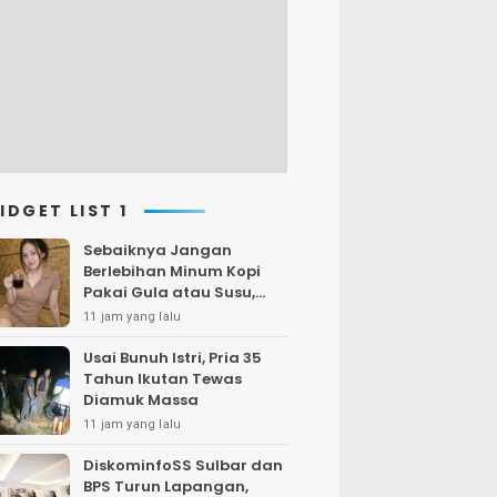
IDGET LIST 1
Sebaiknya Jangan
Berlebihan Minum Kopi
Pakai Gula atau Susu,
Bisa Sebabkan Gagal
11 jam yang lalu
Ginjal
Usai Bunuh Istri, Pria 35
Tahun Ikutan Tewas
Diamuk Massa
11 jam yang lalu
DiskominfoSS Sulbar dan
BPS Turun Lapangan,