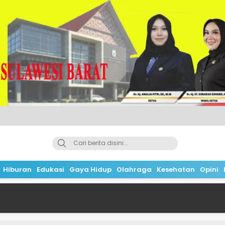
Hiburan
Edukasi
Gaya Hidup
Olahraga
Kesehatan
Opini