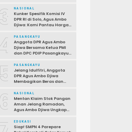
Terbuka Bagi PPPK,
3
Pendaftaran Ditutup 2 April
NASIONAL
Kunker Spesifik Komisi IV
DPR RI di Solo, Agus Ambo
Djiwa: Kami Pantau Harga
di Pasar Jelang Ramadan
4
PASANGKAYU
Anggota DPR Agus Ambo
Djiwa Bersama Ketua PMI
dan DPC PDIP Pasangkayu
Serahkan Bantuan kepada
5
Korban Kebakaran di Desa
PASANGKAYU
Kayumaloa
Jelang Idulfitri, Anggota
DPR Agus Ambo Djiwa
Membagikan Beras dan
Sembako kepada Warga
6
Kurang Mampu
NASIONAL
Mentan Klaim Stok Pangan
Aman Jelang Ramadan,
Agus Ambo Djiwa Ungkap
Terjadi Ketimpangan
7
Antara Data dan Realitas di
EDUKASI
Lapangan
Siap! SMPN 4 Parepare