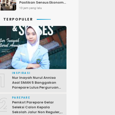
Pastikan Sensus Ekonomi
2026 Berjalan Nyaman
13 jam yang lalu
dan Akurat
TERPOPULER
1
INSPIRASI
Nur Inayah Nurul Annisa
Asal SMAN 5 Banggakan
Parepare Lulus Perguruan
Tinggi Unggulan China
2
PAREPARE
Pemkot Parepare Gelar
Seleksi Calon Kepala
Sekolah Jalur Non Reguler,