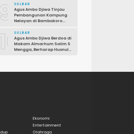
9
Fraksi PDIP DPRD
SULBAR
Pasangkayu
Agus Ambo Djiwa Tinjau
Pembangunan Kampung
Nelayan di Bambakoro
Pasangkayu, Akan Hadir
10
Kawasan Perikanan Modern
SULBAR
dan Produktif
Agus Ambo Djiwa Berdoa di
Makam Almarhum Salim S
Mengga, Berharap Husnul
Khatimah dan
Pengabdiannya
Menginspirasi
Ekonomi
Entertainment
idup
Olahraga