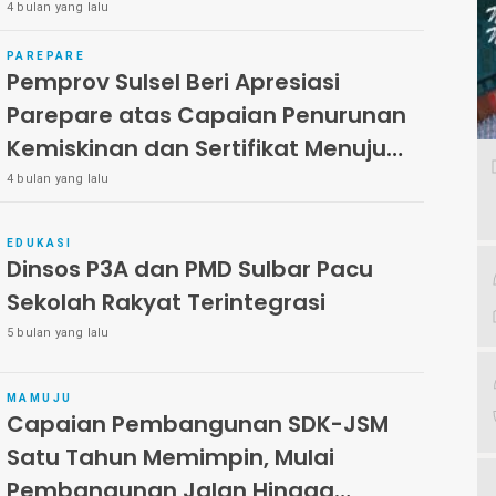
dan IPM Meningkat
4 bulan yang lalu
PAREPARE
Pemprov Sulsel Beri Apresiasi
Parepare atas Capaian Penurunan
Kemiskinan dan Sertifikat Menuju
Kota Bersih
4 bulan yang lalu
EDUKASI
Dinsos P3A dan PMD Sulbar Pacu
Sekolah Rakyat Terintegrasi
5 bulan yang lalu
MAMUJU
Capaian Pembangunan SDK-JSM
Satu Tahun Memimpin, Mulai
Pembangunan Jalan Hingga