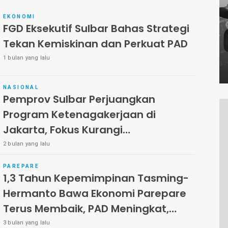
EKONOMI
FGD Eksekutif Sulbar Bahas Strategi
Tekan Kemiskinan dan Perkuat PAD
1 bulan yang lalu
NASIONAL
Pemprov Sulbar Perjuangkan
Program Ketenagakerjaan di
Jakarta, Fokus Kurangi
Pengangguran dan Kemiskinan
2 bulan yang lalu
PAREPARE
1,3 Tahun Kepemimpinan Tasming-
Hermanto Bawa Ekonomi Parepare
Terus Membaik, PAD Meningkat,
Pengangguran dan Kemiskinan
3 bulan yang lalu