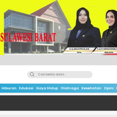
Hiburan
Edukasi
Gaya Hidup
Olahraga
Kesehatan
Opini