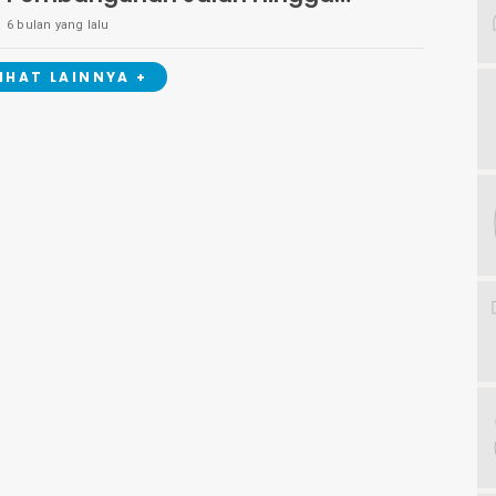
Kemiskinan Mulai Menurun
6 bulan yang lalu
LIHAT LAINNYA +