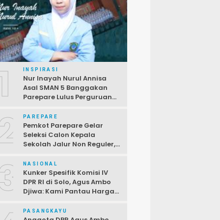
1
INSPIRASI
Nur Inayah Nurul Annisa
Asal SMAN 5 Banggakan
Parepare Lulus Perguruan
Tinggi Unggulan China
2
PAREPARE
Pemkot Parepare Gelar
Seleksi Calon Kepala
Sekolah Jalur Non Reguler,
Terbuka Bagi PPPK,
3
Pendaftaran Ditutup 2 April
NASIONAL
Kunker Spesifik Komisi IV
DPR RI di Solo, Agus Ambo
Djiwa: Kami Pantau Harga
di Pasar Jelang Ramadan
PASANGKAYU
Anggota DPR Agus Ambo