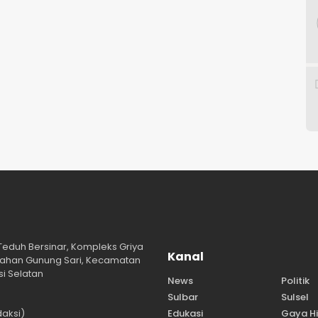
 Teduh Bersinar, Kompleks Griya
Kanal
lurahan Gunung Sari, Kecamatan
i Selatan
News
Politik
Sulbar
Sulsel
aksi)
Edukasi
Gaya H