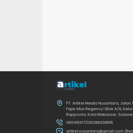
PT. Artikel Media Nusantara, Jalan
Fajar Mas Regency I Blok A/9, Ke
Rappocini, Kota Makassar, Sulawes
0811415107/082188308815
artikel.nusantara@gmail.com (Red