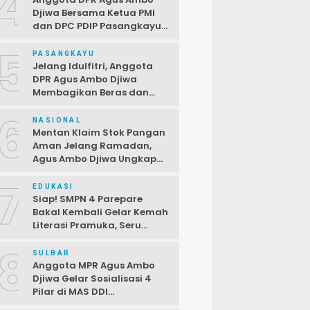
4
Djiwa Bersama Ketua PMI
dan DPC PDIP Pasangkayu
Serahkan Bantuan kepada
5
Korban Kebakaran di Desa
PASANGKAYU
Kayumaloa
Jelang Idulfitri, Anggota
DPR Agus Ambo Djiwa
Membagikan Beras dan
Sembako kepada Warga
6
Kurang Mampu
NASIONAL
Mentan Klaim Stok Pangan
Aman Jelang Ramadan,
Agus Ambo Djiwa Ungkap
Terjadi Ketimpangan
7
Antara Data dan Realitas di
EDUKASI
Lapangan
Siap! SMPN 4 Parepare
Bakal Kembali Gelar Kemah
Literasi Pramuka, Seru
dengan Beragam Lomba
8
SULBAR
Anggota MPR Agus Ambo
Djiwa Gelar Sosialisasi 4
Pilar di MAS DDI
Kalukunangka, Libatkan