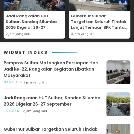
Jadi Rangkaian HUT
Gubernur Sulbar
Sulbar, Sandeq Silumba
Targetkan Seluruh Tindak
2026 Digelar 26-27
Lanjut Temuan BPK Tuntas
September
11 Agustus 2026
2 jam yang lalu
3 jam yang lalu
WIDGET INDEKS
Pemprov Sulbar Matangkan Persiapan Hari
Jadi ke-22, Rangkaian Kegiatan Libatkan
Masyarakat
2 jam yang lalu
MAMUJU
Jadi Rangkaian HUT Sulbar, Sandeq Silumba
2026 Digelar 26-27 September
2 jam yang lalu
POLMAN
Gubernur Sulbar Targetkan Seluruh Tindak