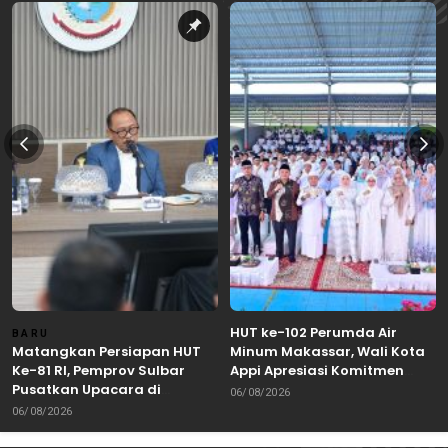
HUT ke-102 Perumda Air
BARU
Matangkan Persiapan HUT
Minum Makassar, Wali Kota
Ke-81 RI, Pemprov Sulbar
Appi Apresiasi Komitmen
Pusatkan Upacara di
Tingkatkan Pelayanan Air
06/08/2026
Lapangan Ahmad Kirang
Bersih
06/08/2026
Mamuju