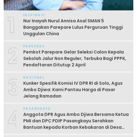
1
INSPIRASI
Nur Inayah Nurul Annisa Asal SMAN 5
Banggakan Parepare Lulus Perguruan Tinggi
Unggulan China
2
PAREPARE
Pemkot Parepare Gelar Seleksi Calon Kepala
Sekolah Jalur Non Reguler, Terbuka Bagi PPPK,
Pendaftaran Ditutup 2 April
3
NASIONAL
Kunker Spesifik Komisi IV DPR RI di Solo, Agus
Ambo Djiwa: Kami Pantau Harga di Pasar
Jelang Ramadan
4
PASANGKAYU
Anggota DPR Agus Ambo Djiwa Bersama Ketua
PMI dan DPC PDIP Pasangkayu Serahkan
Bantuan kepada Korban Kebakaran di Desa
Kayumaloa