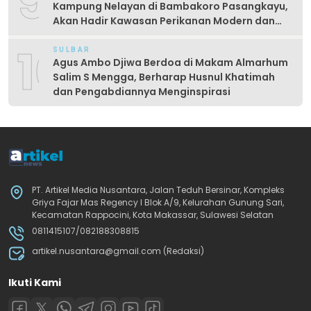
9
Kampung Nelayan di Bambakoro Pasangkayu,
Akan Hadir Kawasan Perikanan Modern dan
Produktif
10
SULBAR
Agus Ambo Djiwa Berdoa di Makam Almarhum
Salim S Mengga, Berharap Husnul Khatimah
dan Pengabdiannya Menginspirasi
PT. Artikel Media Nusantara, Jalan Teduh Bersinar, Kompleks
Griya Fajar Mas Regency I Blok A/9, Kelurahan Gunung Sari,
Kecamatan Rappocini, Kota Makassar, Sulawesi Selatan
0811415107/082188308815
artikel.nusantara@gmail.com (Redaksi)
Ikuti Kami