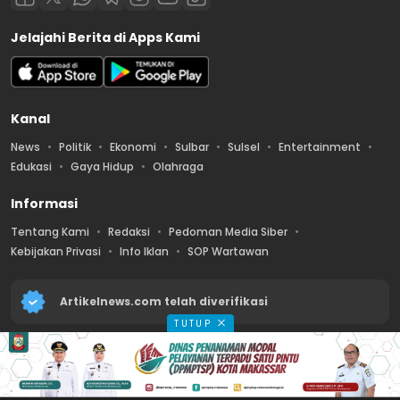
Jelajahi Berita di Apps Kami
Kanal
News
Politik
Ekonomi
Sulbar
Sulsel
Entertainment
Edukasi
Gaya Hidup
Olahraga
Informasi
Tentang Kami
Redaksi
Pedoman Media Siber
Kebijakan Privasi
Info Iklan
SOP Wartawan
Artikelnews.com telah diverifikasi
TUTUP
2026 © PT. Artikel Media Nusantara – All Rights Reserved.