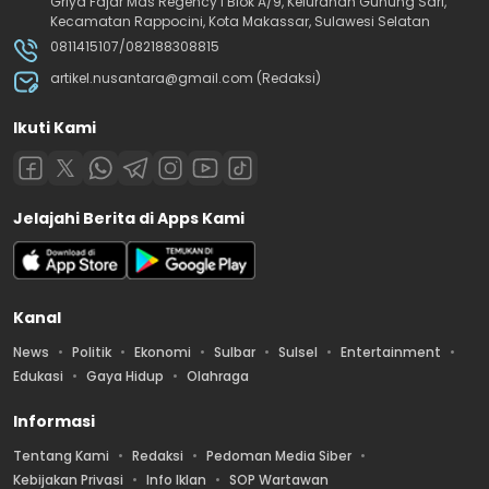
Griya Fajar Mas Regency I Blok A/9, Kelurahan Gunung Sari,
Kecamatan Rappocini, Kota Makassar, Sulawesi Selatan
0811415107/082188308815
artikel.nusantara@gmail.com (Redaksi)
Ikuti Kami
Jelajahi Berita di Apps Kami
Kanal
News
Politik
Ekonomi
Sulbar
Sulsel
Entertainment
Edukasi
Gaya Hidup
Olahraga
Informasi
Tentang Kami
Redaksi
Pedoman Media Siber
Kebijakan Privasi
Info Iklan
SOP Wartawan