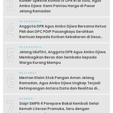
3
Kunker Spesifik Komisi IV DPR RI di Solo, Agus
Ambo Djiwa: Kami Pantau Harga di Pasar
Jelang Ramadan
4
PASANGKAYU
Anggota DPR Agus Ambo Djiwa Bersama Ketua
PMI dan DPC PDIP Pasangkayu Serahkan
Bantuan kepada Korban Kebakaran di Desa
Kayumaloa
5
PASANGKAYU
Jelang Idulfitri, Anggota DPR Agus Ambo Djiwa
Membagikan Beras dan Sembako kepada
Warga Kurang Mampu
6
NASIONAL
Mentan Klaim Stok Pangan Aman Jelang
Ramadan, Agus Ambo Djiwa Ungkap Terjadi
Ketimpangan Antara Data dan Realitas di
Lapangan
7
EDUKASI
Siap! SMPN 4 Parepare Bakal Kembali Gelar
Kemah Literasi Pramuka, Seru dengan