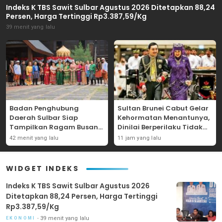
Indeks K TBS Sawit Sulbar Agustus 2026 Ditetapkan 88,24
Persen, Harga Tertinggi Rp3.387,59/Kg
39 menit yang lalu
Badan Penghubung
Sultan Brunei Cabut Gelar
Daerah Sulbar Siap
Kehormatan Menantunya,
Tampilkan Ragam Busana
Dinilai Berperilaku Tidak
Adat pada Pawai Budaya
Layak sebagai Anggota
42 menit yang lalu
11 jam yang lalu
HUT ke-81 RI di Jakarta
Keluarga Kerajaan
WIDGET INDEKS
Indeks K TBS Sawit Sulbar Agustus 2026
Ditetapkan 88,24 Persen, Harga Tertinggi
Rp3.387,59/Kg
39 menit yang lalu
EKONOMI