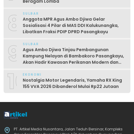
Beragam Lomba
8
SULBAR
Anggota MPR Agus Ambo Djiwa Gelar
Sosialisasi 4 Pilar di MAS DDI Kalukunangka,
Libatkan Fraksi PDIP DPRD Pasangkayu
9
SULBAR
Agus Ambo Djiwa Tinjau Pembangunan
Kampung Nelayan di Bambakoro Pasangkayu,
Akan Hadir Kawasan Perikanan Modern dan
Produktif
10
EKONOMI
Nostalgia Motor Legendaris, Yamaha RX King
155 VVA 2026 Dibanderol Mulai Rp22 Jutaan
PT. Artikel Media Nusantara, Jalan Teduh Bersinar, Kompleks