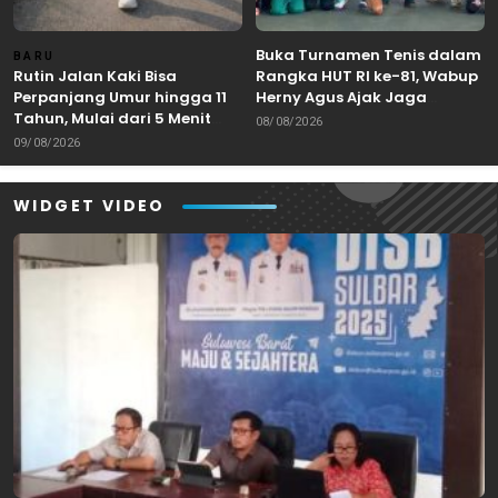
Buka Turnamen Tenis dalam
BARU
Rutin Jalan Kaki Bisa
Rangka HUT RI ke-81, Wabup
Perpanjang Umur hingga 11
Herny Agus Ajak Jaga
Tahun, Mulai dari 5 Menit
Kebersamaan dan
08/08/2026
Lalu Perlahan Meningkat
Sportivitas
09/08/2026
WIDGET VIDEO