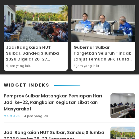
Jadi Rangkaian HUT
Gubernur Sulbar
Sulbar, Sandeq Silumba
Targetkan Seluruh Tindak
2026 Digelar 26-27
Lanjut Temuan BPK Tuntas
September
11 Agustus 2026
4 jam yang lalu
4 jam yang lalu
WIDGET INDEKS
Pemprov Sulbar Matangkan Persiapan Hari
Jadi ke-22, Rangkaian Kegiatan Libatkan
Masyarakat
4 jam yang lalu
MAMUJU
Jadi Rangkaian HUT Sulbar, Sandeq Silumba
2026 Digelar 26-27 September