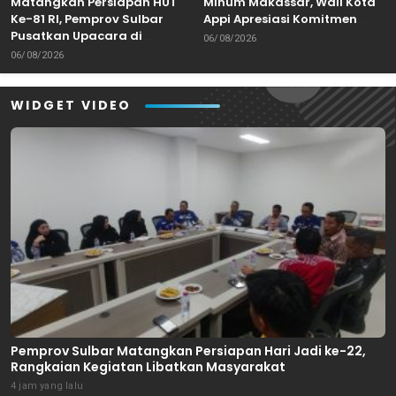
Matangkan Persiapan HUT
Minum Makassar, Wali Kota
Ke-81 RI, Pemprov Sulbar
Appi Apresiasi Komitmen
Pusatkan Upacara di
Tingkatkan Pelayanan Air
06/08/2026
Lapangan Ahmad Kirang
Bersih
06/08/2026
Mamuju
WIDGET VIDEO
Pemprov Sulbar Matangkan Persiapan Hari Jadi ke-22,
Rangkaian Kegiatan Libatkan Masyarakat
4 jam yang lalu