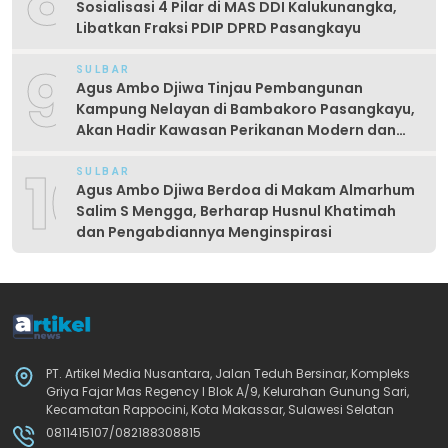
8
Sosialisasi 4 Pilar di MAS DDI Kalukunangka,
Libatkan Fraksi PDIP DPRD Pasangkayu
9
SULBAR
Agus Ambo Djiwa Tinjau Pembangunan
Kampung Nelayan di Bambakoro Pasangkayu,
Akan Hadir Kawasan Perikanan Modern dan
Produktif
10
SULBAR
Agus Ambo Djiwa Berdoa di Makam Almarhum
Salim S Mengga, Berharap Husnul Khatimah
dan Pengabdiannya Menginspirasi
PT. Artikel Media Nusantara, Jalan Teduh Bersinar, Kompleks
Griya Fajar Mas Regency I Blok A/9, Kelurahan Gunung Sari,
Kecamatan Rappocini, Kota Makassar, Sulawesi Selatan
0811415107/082188308815