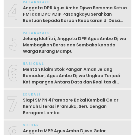
4
PASANGKAYU
Anggota DPR Agus Ambo Djiwa Bersama Ketua
PMI dan DPC PDIP Pasangkayu Serahkan
Bantuan kepada Korban Kebakaran di Desa
Kayumaloa
5
PASANGKAYU
Jelang Idulfitri, Anggota DPR Agus Ambo Djiwa
Membagikan Beras dan Sembako kepada
Warga Kurang Mampu
6
NASIONAL
Mentan Klaim Stok Pangan Aman Jelang
Ramadan, Agus Ambo Djiwa Ungkap Terjadi
Ketimpangan Antara Data dan Realitas di
Lapangan
7
EDUKASI
Siap! SMPN 4 Parepare Bakal Kembali Gelar
Kemah Literasi Pramuka, Seru dengan
Beragam Lomba
SULBAR
Anggota MPR Agus Ambo Djiwa Gelar