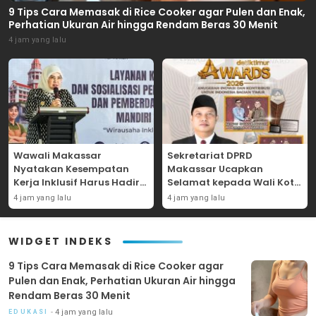
9 Tips Cara Memasak di Rice Cooker agar Pulen dan Enak,
Perhatian Ukuran Air hingga Rendam Beras 30 Menit
4 jam yang lalu
Wawali Makassar
Sekretariat DPRD
Nyatakan Kesempatan
Makassar Ucapkan
Kerja Inklusif Harus Hadir
Selamat kepada Wali Kota
untuk Semua, Termasuk
atas Raihan Penghargaan
4 jam yang lalu
4 jam yang lalu
Penyandang Disabilitas
Detiktimur Awards 2026
WIDGET INDEKS
9 Tips Cara Memasak di Rice Cooker agar
Pulen dan Enak, Perhatian Ukuran Air hingga
Rendam Beras 30 Menit
4 jam yang lalu
EDUKASI