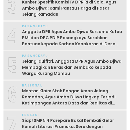
3
Kunker Spesifik Komisi IV DPR RI di Solo, Agus
Ambo Djiwa: Kami Pantau Harga di Pasar
Jelang Ramadan
4
PASANGKAYU
Anggota DPR Agus Ambo Djiwa Bersama Ketua
PMI dan DPC PDIP Pasangkayu Serahkan
Bantuan kepada Korban Kebakaran di Desa
Kayumaloa
5
PASANGKAYU
Jelang Idulfitri, Anggota DPR Agus Ambo Djiwa
Membagikan Beras dan Sembako kepada
Warga Kurang Mampu
6
NASIONAL
Mentan Klaim Stok Pangan Aman Jelang
Ramadan, Agus Ambo Djiwa Ungkap Terjadi
Ketimpangan Antara Data dan Realitas di
Lapangan
7
EDUKASI
Siap! SMPN 4 Parepare Bakal Kembali Gelar
Kemah Literasi Pramuka, Seru dengan