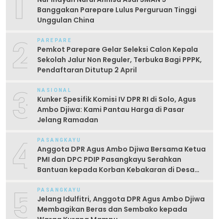
1
Banggakan Parepare Lulus Perguruan Tinggi
Unggulan China
2
PAREPARE
Pemkot Parepare Gelar Seleksi Calon Kepala
Sekolah Jalur Non Reguler, Terbuka Bagi PPPK,
Pendaftaran Ditutup 2 April
3
NASIONAL
Kunker Spesifik Komisi IV DPR RI di Solo, Agus
Ambo Djiwa: Kami Pantau Harga di Pasar
Jelang Ramadan
4
PASANGKAYU
Anggota DPR Agus Ambo Djiwa Bersama Ketua
PMI dan DPC PDIP Pasangkayu Serahkan
Bantuan kepada Korban Kebakaran di Desa
Kayumaloa
5
PASANGKAYU
Jelang Idulfitri, Anggota DPR Agus Ambo Djiwa
Membagikan Beras dan Sembako kepada