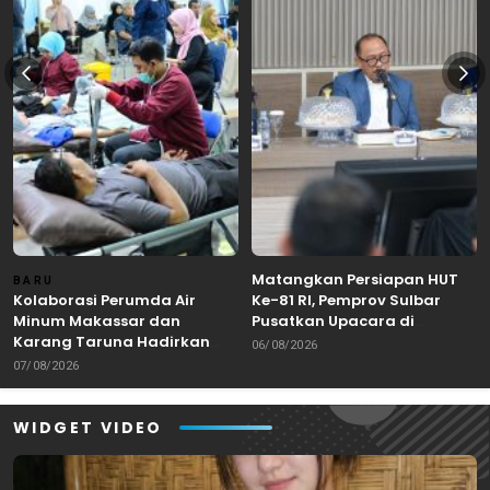
Matangkan Persiapan HUT
BARU
Kolaborasi Perumda Air
Ke-81 RI, Pemprov Sulbar
Minum Makassar dan
Pusatkan Upacara di
Karang Taruna Hadirkan
Lapangan Ahmad Kirang
06/08/2026
Aksi Donor Darah untuk
Mamuju
07/08/2026
Kemanusiaan
WIDGET VIDEO