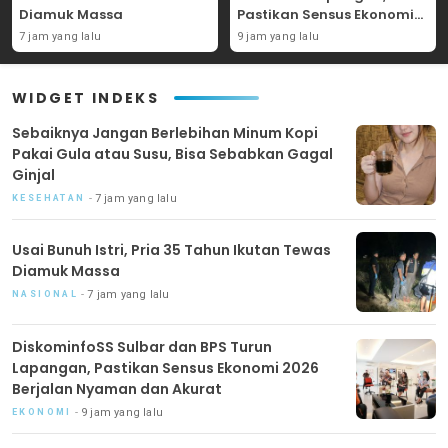
Diamuk Massa
Pastikan Sensus Ekonomi
2026 Berjalan Nyaman dan
7 jam yang lalu
9 jam yang lalu
Akurat
WIDGET INDEKS
Sebaiknya Jangan Berlebihan Minum Kopi
Pakai Gula atau Susu, Bisa Sebabkan Gagal
Ginjal
7 jam yang lalu
KESEHATAN
Usai Bunuh Istri, Pria 35 Tahun Ikutan Tewas
Diamuk Massa
7 jam yang lalu
NASIONAL
DiskominfoSS Sulbar dan BPS Turun
Lapangan, Pastikan Sensus Ekonomi 2026
Berjalan Nyaman dan Akurat
9 jam yang lalu
EKONOMI