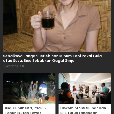
Sebaiknya Jangan Berlebihan Minum Kopi Pakai Gula
atau Susu, Bisa Sebabkan Gagal Ginjal
7 jam yang lalu
Usai Bunuh Istri, Pria 35
DiskominfoSS Sulbar dan
Tahun Ikutan Tewas
BPS Turun Lapangan,