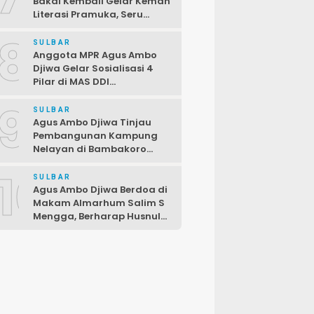
Bakal Kembali Gelar Kemah
Literasi Pramuka, Seru
dengan Beragam Lomba
8
SULBAR
Anggota MPR Agus Ambo
Djiwa Gelar Sosialisasi 4
Pilar di MAS DDI
Kalukunangka, Libatkan
9
Fraksi PDIP DPRD
SULBAR
Pasangkayu
Agus Ambo Djiwa Tinjau
Pembangunan Kampung
Nelayan di Bambakoro
Pasangkayu, Akan Hadir
10
Kawasan Perikanan Modern
SULBAR
dan Produktif
Agus Ambo Djiwa Berdoa di
Makam Almarhum Salim S
Mengga, Berharap Husnul
Khatimah dan
Pengabdiannya
Menginspirasi