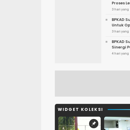
Proses L
3 hari yang 
BPKAD Su
Untuk Op
3 hari yang 
BPKAD Su
Sinergi 
4 hari yang 
WIDGET KOLEKSI