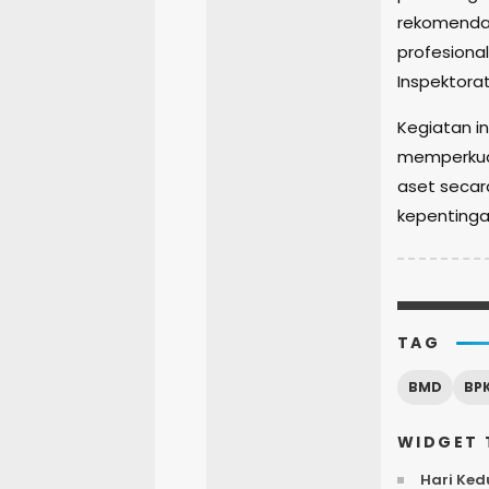
rekomendas
profesiona
Inspektorat
Kegiatan i
memperkua
aset secar
kepentinga
TAG
BMD
BP
WIDGET 
Hari Ked