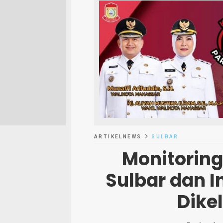
ARTIKELNEWS
SULBAR
Monitorin
Sulbar dan I
Dike