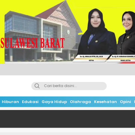
Hiburan
Edukasi
Gaya Hidup
Olahraga
Kesehatan
Opini