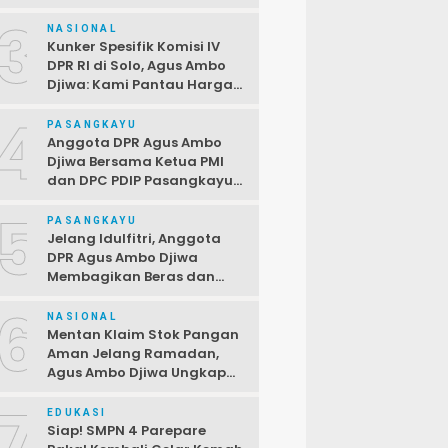
Terbuka Bagi PPPK,
3
Pendaftaran Ditutup 2 April
NASIONAL
Kunker Spesifik Komisi IV
DPR RI di Solo, Agus Ambo
Djiwa: Kami Pantau Harga
di Pasar Jelang Ramadan
4
PASANGKAYU
Anggota DPR Agus Ambo
Djiwa Bersama Ketua PMI
dan DPC PDIP Pasangkayu
Serahkan Bantuan kepada
5
Korban Kebakaran di Desa
PASANGKAYU
Kayumaloa
Jelang Idulfitri, Anggota
DPR Agus Ambo Djiwa
Membagikan Beras dan
Sembako kepada Warga
6
Kurang Mampu
NASIONAL
Mentan Klaim Stok Pangan
Aman Jelang Ramadan,
Agus Ambo Djiwa Ungkap
Terjadi Ketimpangan
7
Antara Data dan Realitas di
EDUKASI
Lapangan
Siap! SMPN 4 Parepare