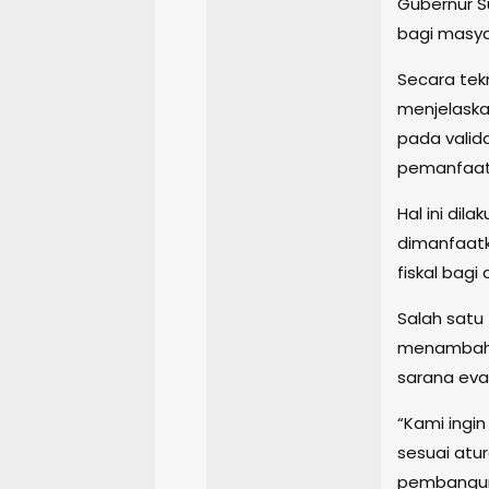
Gubernur S
bagi masyar
Secara tek
menjelaska
pada valida
pemanfaat
Hal ini di
dimanfaatk
fiskal bagi
Salah satu 
menambahka
sarana eva
“Kami ingi
sesuai atu
pembanguna