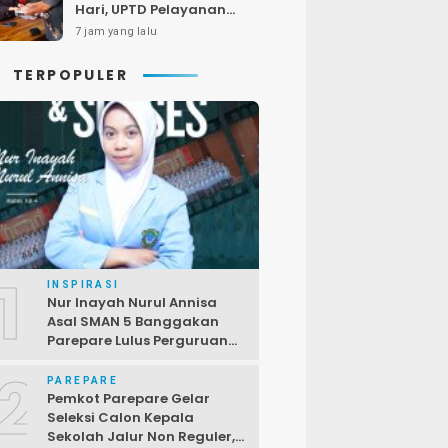
Hari, UPTD Pelayanan
Pajak Polman Andalkan
7 jam yang lalu
Door to Door
TERPOPULER
1
INSPIRASI
Nur Inayah Nurul Annisa
Asal SMAN 5 Banggakan
Parepare Lulus Perguruan
Tinggi Unggulan China
2
PAREPARE
Pemkot Parepare Gelar
Seleksi Calon Kepala
Sekolah Jalur Non Reguler,