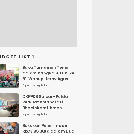
IDGET LIST 1
Buka Turnamen Tenis
dalam Rangka HUT RI ke-
81, Wabup Herny Agus
Ajak Jaga Kebersamaan
4 jam yang lalu
dan Sportivitas
DKPPKB Sulbar–Polda
Perkuat Kolaborasi,
Bhabinkamtibmas
Didorong Jadi Garda
7 jam yang lalu
Terdepan
Penanggulangan TBC
Bukukan Penerimaan
Rp73,95 Juta dalam Dua