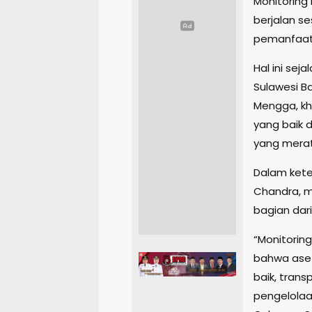
Monitoring
berjalan se
pemanfaat
Hal ini se
Sulawesi Ba
Mengga, kh
yang baik 
yang merat
Dalam kete
Chandra, m
bagian dar
“Monitorin
bahwa aset
baik, tran
pengelolaa