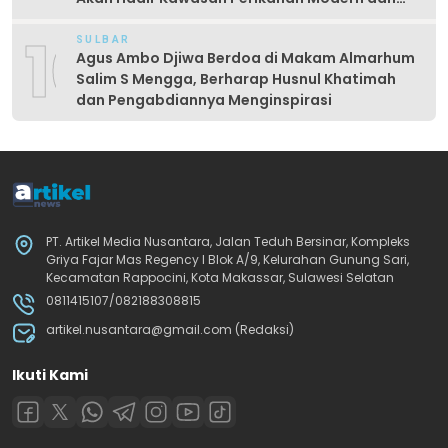
Produktif
10
SULBAR
Agus Ambo Djiwa Berdoa di Makam Almarhum
Salim S Mengga, Berharap Husnul Khatimah
dan Pengabdiannya Menginspirasi
PT. Artikel Media Nusantara, Jalan Teduh Bersinar, Kompleks
Griya Fajar Mas Regency I Blok A/9, Kelurahan Gunung Sari,
Kecamatan Rappocini, Kota Makassar, Sulawesi Selatan
0811415107/082188308815
artikel.nusantara@gmail.com (Redaksi)
Ikuti Kami