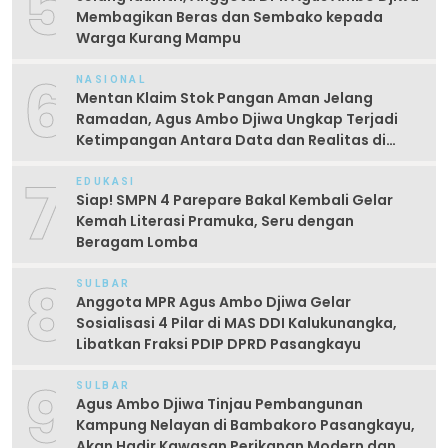
5
Membagikan Beras dan Sembako kepada
Warga Kurang Mampu
6
NASIONAL
Mentan Klaim Stok Pangan Aman Jelang
Ramadan, Agus Ambo Djiwa Ungkap Terjadi
Ketimpangan Antara Data dan Realitas di
Lapangan
7
EDUKASI
Siap! SMPN 4 Parepare Bakal Kembali Gelar
Kemah Literasi Pramuka, Seru dengan
Beragam Lomba
8
SULBAR
Anggota MPR Agus Ambo Djiwa Gelar
Sosialisasi 4 Pilar di MAS DDI Kalukunangka,
Libatkan Fraksi PDIP DPRD Pasangkayu
9
SULBAR
Agus Ambo Djiwa Tinjau Pembangunan
Kampung Nelayan di Bambakoro Pasangkayu,
Akan Hadir Kawasan Perikanan Modern dan