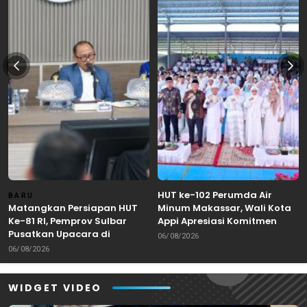
HUT ke-102 Perumda Air
BARU
Matangkan Persiapan HUT
Minum Makassar, Wali Kota
Ke-81 RI, Pemprov Sulbar
Appi Apresiasi Komitmen
Pusatkan Upacara di
Tingkatkan Pelayanan Air
06/08/2026
Lapangan Ahmad Kirang
Bersih
06/08/2026
Mamuju
WIDGET VIDEO