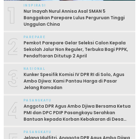
1
INSPIRASI
Nur Inayah Nurul Annisa Asal SMAN 5
Banggakan Parepare Lulus Perguruan Tinggi
Unggulan China
2
PAREPARE
Pemkot Parepare Gelar Seleksi Calon Kepala
Sekolah Jalur Non Reguler, Terbuka Bagi PPPK,
Pendaftaran Ditutup 2 April
3
NASIONAL
Kunker Spesifik Komisi IV DPR RI di Solo, Agus
Ambo Djiwa: Kami Pantau Harga di Pasar
Jelang Ramadan
4
PASANGKAYU
Anggota DPR Agus Ambo Djiwa Bersama Ketua
PMI dan DPC PDIP Pasangkayu Serahkan
Bantuan kepada Korban Kebakaran di Desa
Kayumaloa
PASANGKAYU
Jelang Idulfitri, Anggota DPR Agus Ambo Djiwa