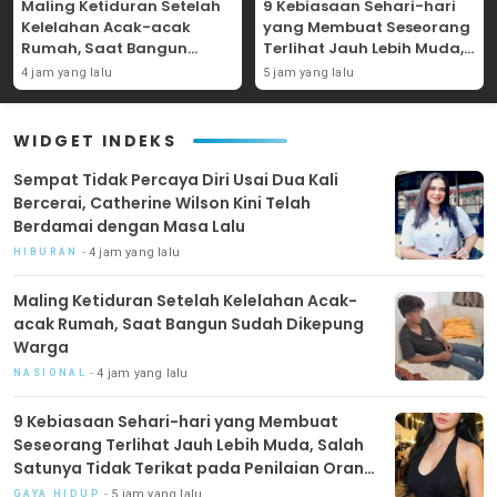
Maling Ketiduran Setelah
9 Kebiasaan Sehari-hari
Kelelahan Acak-acak
yang Membuat Seseorang
Rumah, Saat Bangun
Terlihat Jauh Lebih Muda,
Sudah Dikepung Warga
Salah Satunya Tidak
4 jam yang lalu
5 jam yang lalu
Terikat pada Penilaian
Orang Lain
WIDGET INDEKS
Sempat Tidak Percaya Diri Usai Dua Kali
Bercerai, Catherine Wilson Kini Telah
Berdamai dengan Masa Lalu
4 jam yang lalu
HIBURAN
Maling Ketiduran Setelah Kelelahan Acak-
acak Rumah, Saat Bangun Sudah Dikepung
Warga
4 jam yang lalu
NASIONAL
9 Kebiasaan Sehari-hari yang Membuat
Seseorang Terlihat Jauh Lebih Muda, Salah
Satunya Tidak Terikat pada Penilaian Orang
Lain
5 jam yang lalu
GAYA HIDUP