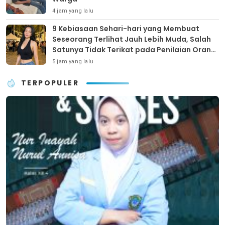
4 jam yang lalu
9 Kebiasaan Sehari-hari yang Membuat
Seseorang Terlihat Jauh Lebih Muda, Salah
Satunya Tidak Terikat pada Penilaian Orang
Lain
5 jam yang lalu
TERPOPULER