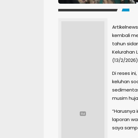
Artikelnew
kembali me
tahun sida
Kelurahan 
(13/2/2026)
Di reses in
keluhan so
sedimentas
musim huja
“Harusnya i
laporan wa
saya sampai