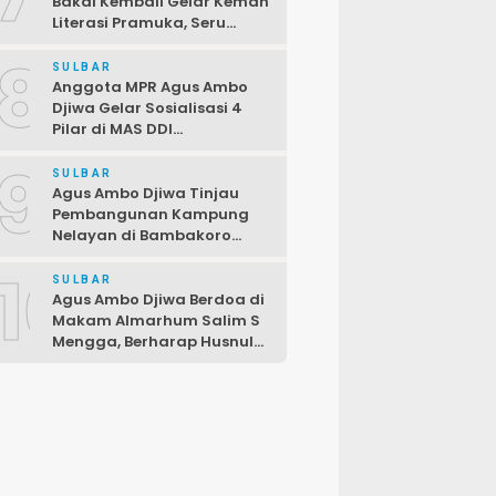
Bakal Kembali Gelar Kemah
Literasi Pramuka, Seru
dengan Beragam Lomba
8
SULBAR
Anggota MPR Agus Ambo
Djiwa Gelar Sosialisasi 4
Pilar di MAS DDI
Kalukunangka, Libatkan
9
Fraksi PDIP DPRD
SULBAR
Pasangkayu
Agus Ambo Djiwa Tinjau
Pembangunan Kampung
Nelayan di Bambakoro
Pasangkayu, Akan Hadir
10
Kawasan Perikanan Modern
SULBAR
dan Produktif
Agus Ambo Djiwa Berdoa di
Makam Almarhum Salim S
Mengga, Berharap Husnul
Khatimah dan
Pengabdiannya
Menginspirasi