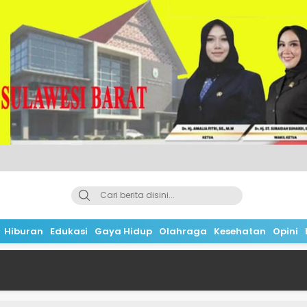
Hiburan
Edukasi
Gaya Hidup
Olahraga
Kesehatan
Opini