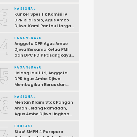
Terbuka Bagi PPPK,
3
Pendaftaran Ditutup 2 April
NASIONAL
Kunker Spesifik Komisi IV
DPR RI di Solo, Agus Ambo
Djiwa: Kami Pantau Harga
di Pasar Jelang Ramadan
4
PASANGKAYU
Anggota DPR Agus Ambo
Djiwa Bersama Ketua PMI
dan DPC PDIP Pasangkayu
Serahkan Bantuan kepada
5
Korban Kebakaran di Desa
PASANGKAYU
Kayumaloa
Jelang Idulfitri, Anggota
DPR Agus Ambo Djiwa
Membagikan Beras dan
Sembako kepada Warga
6
Kurang Mampu
NASIONAL
Mentan Klaim Stok Pangan
Aman Jelang Ramadan,
Agus Ambo Djiwa Ungkap
Terjadi Ketimpangan
7
Antara Data dan Realitas di
EDUKASI
Lapangan
Siap! SMPN 4 Parepare