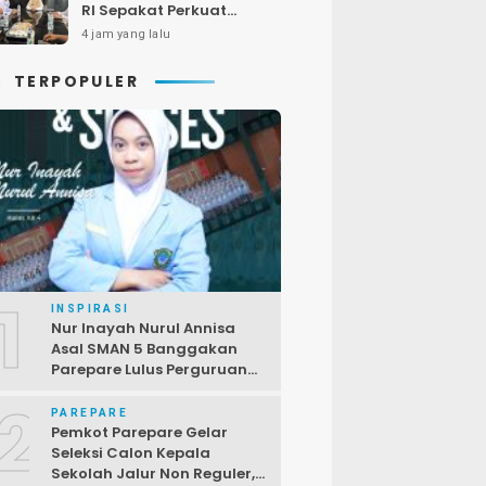
RI Sepakat Perkuat
Pelayanan Kesehatan
4 jam yang lalu
bagi Kelompok Rentan
TERPOPULER
1
INSPIRASI
Nur Inayah Nurul Annisa
Asal SMAN 5 Banggakan
Parepare Lulus Perguruan
Tinggi Unggulan China
2
PAREPARE
Pemkot Parepare Gelar
Seleksi Calon Kepala
Sekolah Jalur Non Reguler,