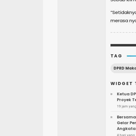
“Setidakny
merasa nya
TAG
DPRD Maka
WIDGET 
Ketua DP
Proyek T
19 jam yang
Bersama
Gelar P
Angkatan
4 hari yang 