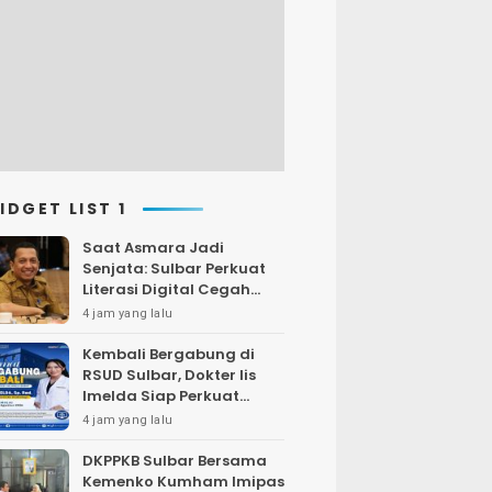
IDGET LIST 1
Saat Asmara Jadi
Senjata: Sulbar Perkuat
Literasi Digital Cegah
Kejahatan Love
4 jam yang lalu
Scamming
Kembali Bergabung di
RSUD Sulbar, Dokter Iis
Imelda Siap Perkuat
Layanan Radiologi
4 jam yang lalu
DKPPKB Sulbar Bersama
Kemenko Kumham Imipas