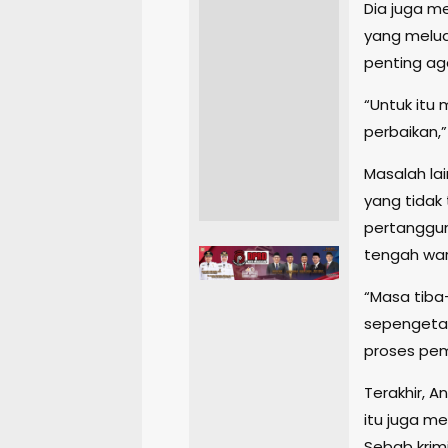
Dia juga me
yang meluap
penting aga
“Untuk itu 
perbaikan,”
Masalah la
yang tidak
pertanggun
tengah war
“Masa tiba
sepengetah
proses pem
Terakhir, 
itu juga m
Sebab krimi