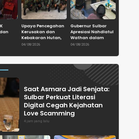
DK
Upaya Pencegahan
Gubernur Sulbar
 dan
Kerusakan dan
Apresiasi Nahdlatul
Kebakaran Hutan,
Wathan dalam
n dari
Anggota DPR Agus
Menjaga Persatuan
04/08/2026
04/08/2026
dat
Ambo Djiwa Gelar
dan Memperkuat
anipa
Sosialisasi Bersama
Nilai-nilai
Kemenhut di
Keagamaan
Pasangkayu
Saat Asmara Jadi Senjata:
Sulbar Perkuat Literasi
Digital Cegah Kejahatan
Love Scamming
4 jam yang lalu