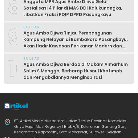
8
Anggota MPR Agus Ambo Djiwa Gelar
Sosialisasi 4 Pilar di MAS DDI Kalukunangka,
Libatkan Fraksi PDIP DPRD Pasangkayu
9
SULBAR
Agus Ambo Djiwa Tinjau Pembangunan
Kampung Nelayan di Bambakoro Pasangkayu,
Akan Hadir Kawasan Perikanan Modern dan
Produktif
10
SULBAR
Agus Ambo Djiwa Berdoa di Makam Almarhum
Salim S Mengga, Berharap Husnul Khatimah
dan Pengabdiannya Menginspirasi
PT. Artikel Media Nusantara, Jalan Teduh Bersinar, Kompleks
Griya Fajar Mas Regency I Blok A/9, Kelurahan Gunung Sari,
Kecamatan Rappocini, Kota Makassar, Sulawesi Selatan