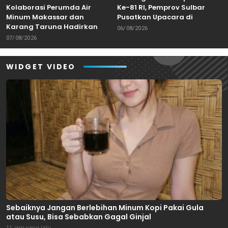
Kolaborasi Perumda Air
Ke-81 RI, Pemprov Sulbar
Minum Makassar dan
Pusatkan Upacara di
Karang Taruna Hadirkan
Lapangan Ahmad Kirang
06/08/2026
Aksi Donor Darah untuk
Mamuju
07/08/2026
Kemanusiaan
WIDGET VIDEO
Sebaiknya Jangan Berlebihan Minum Kopi Pakai Gula
atau Susu, Bisa Sebabkan Gagal Ginjal
11 jam yang lalu